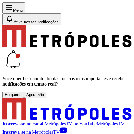
Menu
Ative nossas notificações
Você quer ficar por dentro das notícias mais importantes e receber
notificações em tempo real?
Eu quero!
Agora não
Inscreva-se no canal
MetrópolesTV no
YouTube
MetrópolesTV
Inscreva-se
na MetrópolesTV