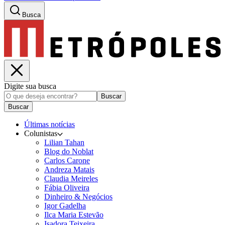
Busca
Digite sua busca
Buscar
Buscar
Últimas notícias
Colunistas
Lilian Tahan
Blog do Noblat
Carlos Carone
Andreza Matais
Claudia Meireles
Fábia Oliveira
Dinheiro & Negócios
Igor Gadelha
Ilca Maria Estevão
Isadora Teixeira