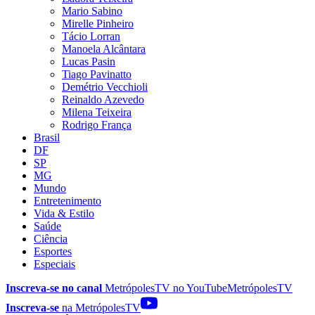
Mario Sabino
Mirelle Pinheiro
Tácio Lorran
Manoela Alcântara
Lucas Pasin
Tiago Pavinatto
Demétrio Vecchioli
Reinaldo Azevedo
Milena Teixeira
Rodrigo França
Brasil
DF
SP
MG
Mundo
Entretenimento
Vida & Estilo
Saúde
Ciência
Esportes
Especiais
Inscreva-se no canal
MetrópolesTV no
YouTube
MetrópolesTV
Inscreva-se
na MetrópolesTV