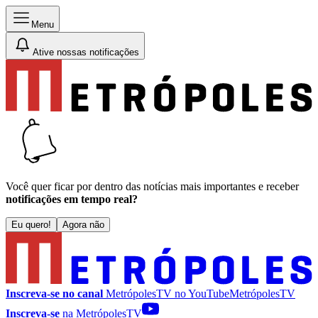
Menu
Ative nossas notificações
Você quer ficar por dentro das notícias mais importantes e receber
notificações em tempo real?
Eu quero!
Agora não
Inscreva-se no canal
MetrópolesTV no
YouTube
MetrópolesTV
Inscreva-se
na MetrópolesTV