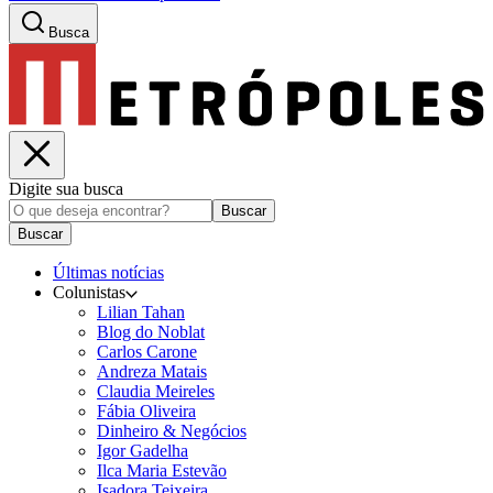
Busca
Digite sua busca
Buscar
Buscar
Últimas notícias
Colunistas
Lilian Tahan
Blog do Noblat
Carlos Carone
Andreza Matais
Claudia Meireles
Fábia Oliveira
Dinheiro & Negócios
Igor Gadelha
Ilca Maria Estevão
Isadora Teixeira