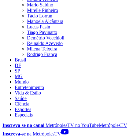
Mario Sabino
Mirelle Pinheiro
Tácio Lorran
Manoela Alcântara
Lucas Pasin
Tiago Pavinatto
Demétrio Vecchioli
Reinaldo Azevedo
Milena Teixeira
Rodrigo França
Brasil
DF
SP
MG
Mundo
Entretenimento
Vida & Estilo
Saúde
Ciência
Esportes
Especiais
Inscreva-se no canal
MetrópolesTV no
YouTube
MetrópolesTV
Inscreva-se
na MetrópolesTV