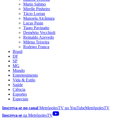
Mario Sabino
Mirelle Pinheiro
Tácio Lorran
Manoela Alcântara
Lucas Pasin
Tiago Pavinatto
Demétrio Vecchioli
Reinaldo Azevedo
Milena Teixeira
Rodrigo França
Brasil
DF
SP
MG
Mundo
Entretenimento
Vida & Estilo
Saúde
Ciência
Esportes
Especiais
Inscreva-se no canal
MetrópolesTV no
YouTube
MetrópolesTV
Inscreva-se
na MetrópolesTV