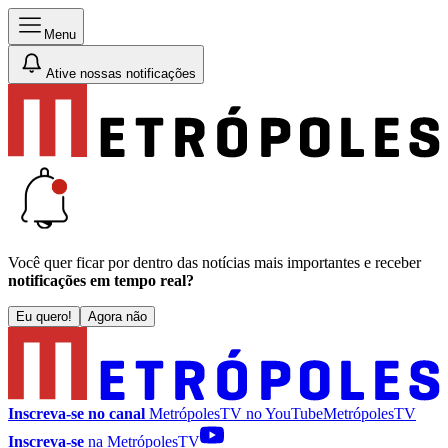
Menu
Ative nossas notificações
Você quer ficar por dentro das notícias mais importantes e receber
notificações em tempo real?
Eu quero!
Agora não
Inscreva-se no canal
MetrópolesTV no
YouTube
MetrópolesTV
Inscreva-se
na MetrópolesTV