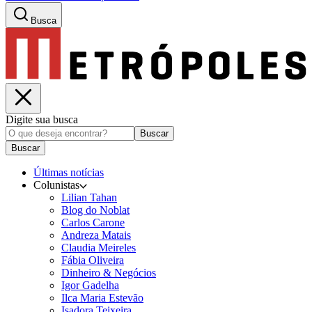
Busca
Digite sua busca
Buscar
Buscar
Últimas notícias
Colunistas
Lilian Tahan
Blog do Noblat
Carlos Carone
Andreza Matais
Claudia Meireles
Fábia Oliveira
Dinheiro & Negócios
Igor Gadelha
Ilca Maria Estevão
Isadora Teixeira