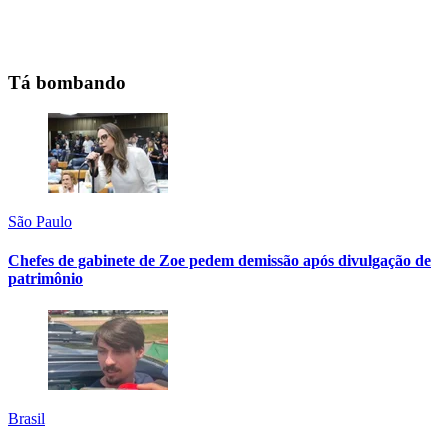
Tá bombando
São Paulo
Chefes de gabinete de Zoe pedem demissão após divulgação de
patrimônio
Brasil