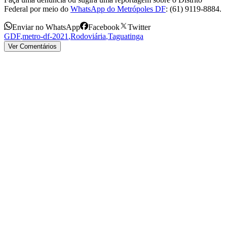
Federal por meio do
WhatsApp do Metrópoles DF
: (61) 9119-8884.
Enviar no WhatsApp
Facebook
Twitter
GDF
,
metro-df-2021
,
Rodoviária
,
Taguatinga
Ver Comentários