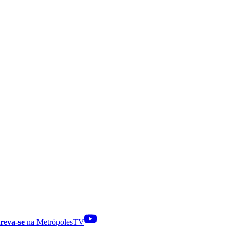
reva-se
na MetrópolesTV