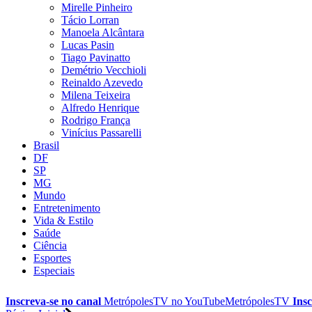
Mirelle Pinheiro
Tácio Lorran
Manoela Alcântara
Lucas Pasin
Tiago Pavinatto
Demétrio Vecchioli
Reinaldo Azevedo
Milena Teixeira
Alfredo Henrique
Rodrigo França
Vinícius Passarelli
Brasil
DF
SP
MG
Mundo
Entretenimento
Vida & Estilo
Saúde
Ciência
Esportes
Especiais
Inscreva-se no canal
MetrópolesTV no
YouTube
MetrópolesTV
Insc