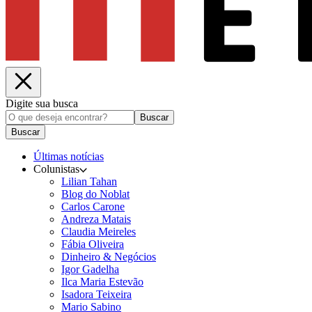
Digite sua busca
Buscar
Buscar
Últimas notícias
Colunistas
Lilian Tahan
Blog do Noblat
Carlos Carone
Andreza Matais
Claudia Meireles
Fábia Oliveira
Dinheiro & Negócios
Igor Gadelha
Ilca Maria Estevão
Isadora Teixeira
Mario Sabino