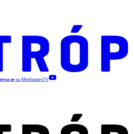
reva-se
na MetrópolesTV