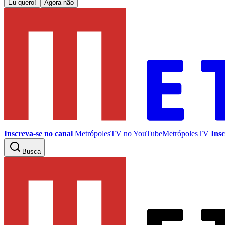
Eu quero!
Agora não
Inscreva-se no canal
MetrópolesTV no
YouTube
MetrópolesTV
Insc
Busca