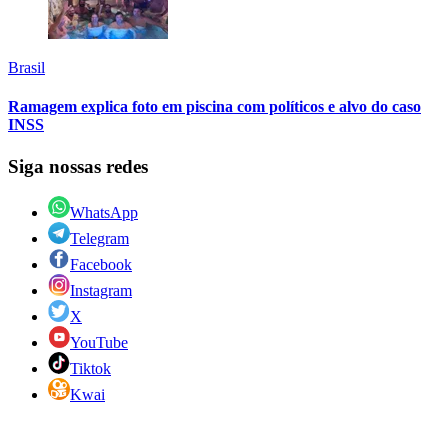
Brasil
Ramagem explica foto em piscina com políticos e alvo do caso
INSS
Siga nossas redes
WhatsApp
Telegram
Facebook
Instagram
X
YouTube
Tiktok
Kwai