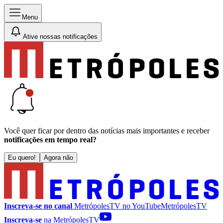
Menu
Ative nossas notificações
Você quer ficar por dentro das notícias mais importantes e receber
notificações em tempo real?
Eu quero!
Agora não
Inscreva-se no canal
MetrópolesTV no
YouTube
MetrópolesTV
Inscreva-se
na MetrópolesTV