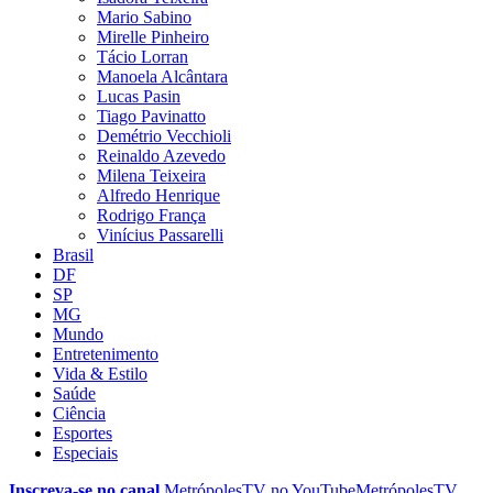
Mario Sabino
Mirelle Pinheiro
Tácio Lorran
Manoela Alcântara
Lucas Pasin
Tiago Pavinatto
Demétrio Vecchioli
Reinaldo Azevedo
Milena Teixeira
Alfredo Henrique
Rodrigo França
Vinícius Passarelli
Brasil
DF
SP
MG
Mundo
Entretenimento
Vida & Estilo
Saúde
Ciência
Esportes
Especiais
Inscreva-se no canal
MetrópolesTV no
YouTube
MetrópolesTV