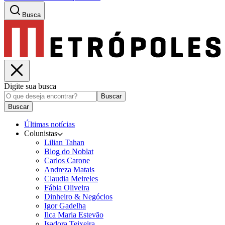
Busca
Digite sua busca
Buscar
Buscar
Últimas notícias
Colunistas
Lilian Tahan
Blog do Noblat
Carlos Carone
Andreza Matais
Claudia Meireles
Fábia Oliveira
Dinheiro & Negócios
Igor Gadelha
Ilca Maria Estevão
Isadora Teixeira