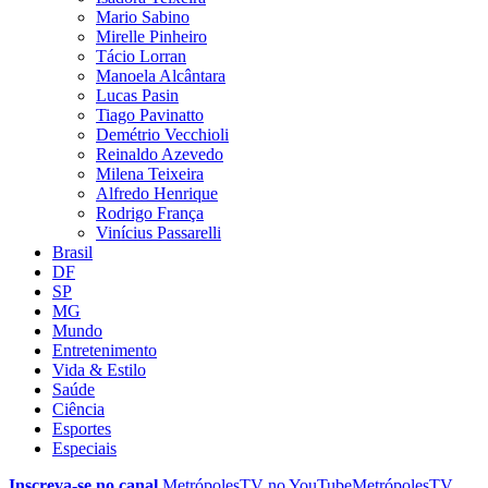
Mario Sabino
Mirelle Pinheiro
Tácio Lorran
Manoela Alcântara
Lucas Pasin
Tiago Pavinatto
Demétrio Vecchioli
Reinaldo Azevedo
Milena Teixeira
Alfredo Henrique
Rodrigo França
Vinícius Passarelli
Brasil
DF
SP
MG
Mundo
Entretenimento
Vida & Estilo
Saúde
Ciência
Esportes
Especiais
Inscreva-se no canal
MetrópolesTV no
YouTube
MetrópolesTV