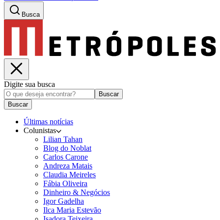
Busca
Digite sua busca
Buscar
Buscar
Últimas notícias
Colunistas
Lilian Tahan
Blog do Noblat
Carlos Carone
Andreza Matais
Claudia Meireles
Fábia Oliveira
Dinheiro & Negócios
Igor Gadelha
Ilca Maria Estevão
Isadora Teixeira