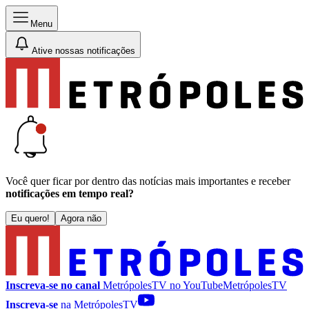
Menu
Ative nossas notificações
Você quer ficar por dentro das notícias mais importantes e receber
notificações em tempo real?
Eu quero!
Agora não
Inscreva-se no canal
MetrópolesTV no
YouTube
MetrópolesTV
Inscreva-se
na MetrópolesTV