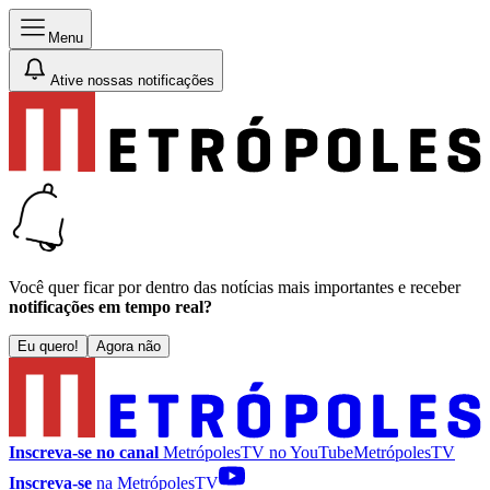
Menu
Ative nossas notificações
Você quer ficar por dentro das notícias mais importantes e receber
notificações em tempo real?
Eu quero!
Agora não
Inscreva-se no canal
MetrópolesTV no
YouTube
MetrópolesTV
Inscreva-se
na MetrópolesTV