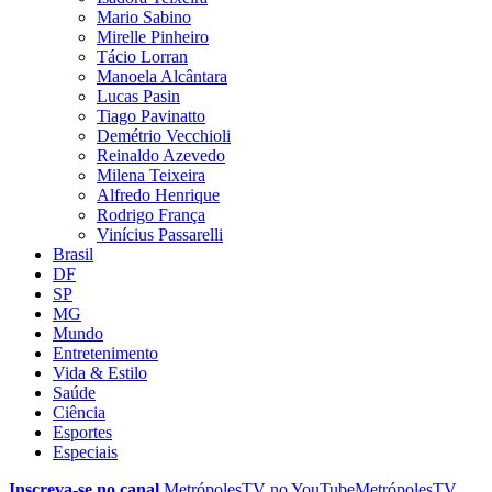
Mario Sabino
Mirelle Pinheiro
Tácio Lorran
Manoela Alcântara
Lucas Pasin
Tiago Pavinatto
Demétrio Vecchioli
Reinaldo Azevedo
Milena Teixeira
Alfredo Henrique
Rodrigo França
Vinícius Passarelli
Brasil
DF
SP
MG
Mundo
Entretenimento
Vida & Estilo
Saúde
Ciência
Esportes
Especiais
Inscreva-se no canal
MetrópolesTV no
YouTube
MetrópolesTV