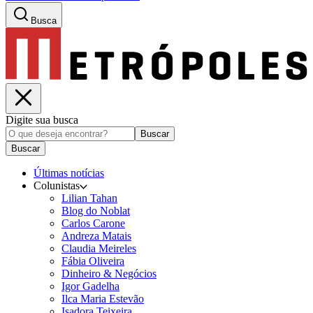
Busca
Digite sua busca
Buscar
Buscar
Últimas notícias
Colunistas
Lilian Tahan
Blog do Noblat
Carlos Carone
Andreza Matais
Claudia Meireles
Fábia Oliveira
Dinheiro & Negócios
Igor Gadelha
Ilca Maria Estevão
Isadora Teixeira