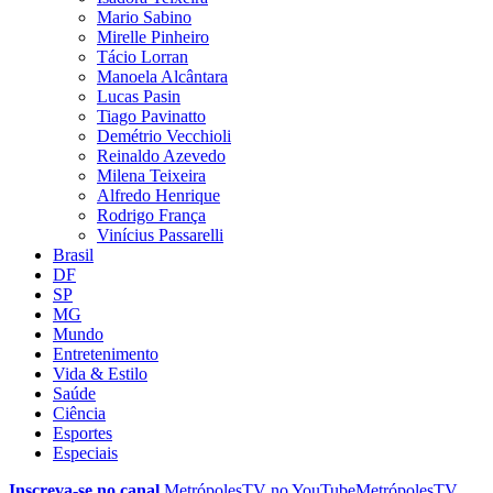
Mario Sabino
Mirelle Pinheiro
Tácio Lorran
Manoela Alcântara
Lucas Pasin
Tiago Pavinatto
Demétrio Vecchioli
Reinaldo Azevedo
Milena Teixeira
Alfredo Henrique
Rodrigo França
Vinícius Passarelli
Brasil
DF
SP
MG
Mundo
Entretenimento
Vida & Estilo
Saúde
Ciência
Esportes
Especiais
Inscreva-se no canal
MetrópolesTV no
YouTube
MetrópolesTV