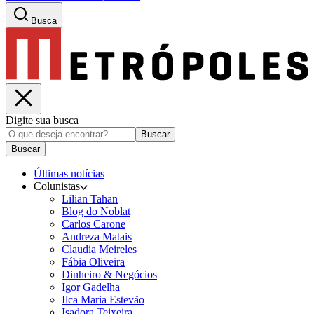
Busca
Digite sua busca
Buscar
Buscar
Últimas notícias
Colunistas
Lilian Tahan
Blog do Noblat
Carlos Carone
Andreza Matais
Claudia Meireles
Fábia Oliveira
Dinheiro & Negócios
Igor Gadelha
Ilca Maria Estevão
Isadora Teixeira