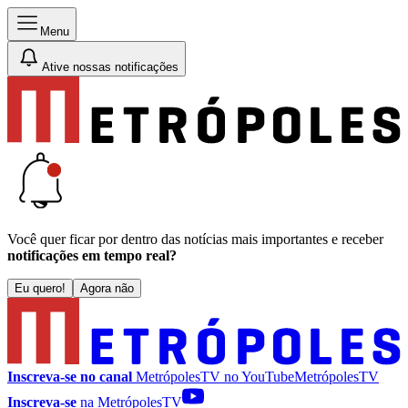
Menu
Ative nossas notificações
Você quer ficar por dentro das notícias mais importantes e receber
notificações em tempo real?
Eu quero!
Agora não
Inscreva-se no canal
MetrópolesTV no
YouTube
MetrópolesTV
Inscreva-se
na MetrópolesTV