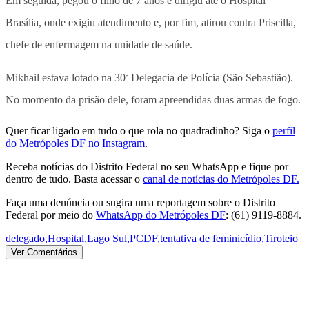
Em seguida, pegou o filho de 7 anos e dirigiu até o Hospital
Brasília, onde exigiu atendimento e, por fim, atirou contra Priscilla,
chefe de enfermagem na unidade de saúde.
Mikhail estava lotado na 30ª Delegacia de Polícia (São Sebastião).
No momento da prisão dele, foram apreendidas duas armas de fogo.
Quer ficar ligado em tudo o que rola no quadradinho? Siga o
perfil
do Metrópoles DF no Instagram
.
Receba notícias do Distrito Federal no seu WhatsApp e fique por
dentro de tudo. Basta acessar o
canal de notícias do Metrópoles DF.
Faça uma denúncia ou sugira uma reportagem sobre o Distrito
Federal por meio do
WhatsApp do Metrópoles DF
: (61) 9119-8884.
delegado
,
Hospital
,
Lago Sul
,
PCDF
,
tentativa de feminicídio
,
Tiroteio
Ver Comentários