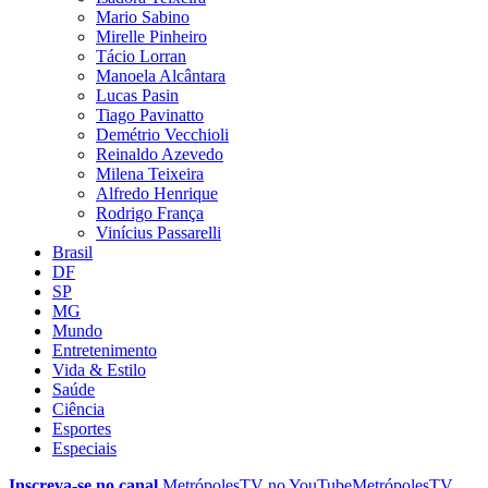
Mario Sabino
Mirelle Pinheiro
Tácio Lorran
Manoela Alcântara
Lucas Pasin
Tiago Pavinatto
Demétrio Vecchioli
Reinaldo Azevedo
Milena Teixeira
Alfredo Henrique
Rodrigo França
Vinícius Passarelli
Brasil
DF
SP
MG
Mundo
Entretenimento
Vida & Estilo
Saúde
Ciência
Esportes
Especiais
Inscreva-se no canal
MetrópolesTV no
YouTube
MetrópolesTV