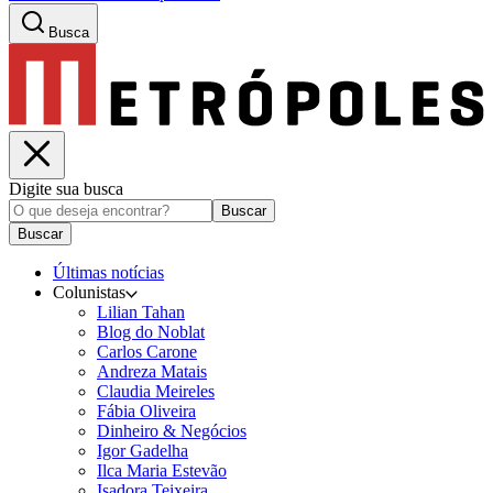
Busca
Digite sua busca
Buscar
Buscar
Últimas notícias
Colunistas
Lilian Tahan
Blog do Noblat
Carlos Carone
Andreza Matais
Claudia Meireles
Fábia Oliveira
Dinheiro & Negócios
Igor Gadelha
Ilca Maria Estevão
Isadora Teixeira