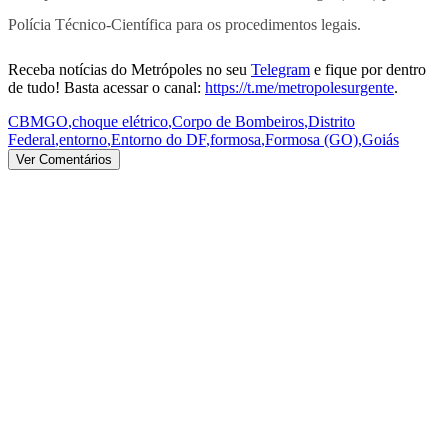
Polícia Técnico-Científica para os procedimentos legais.
Receba notícias do Metrópoles no seu
Telegram
e fique por dentro
de tudo! Basta acessar o canal:
https://t.me/metropolesurgente
.
CBMGO
,
choque elétrico
,
Corpo de Bombeiros
,
Distrito
Federal
,
entorno
,
Entorno do DF
,
formosa
,
Formosa (GO)
,
Goiás
Ver Comentários