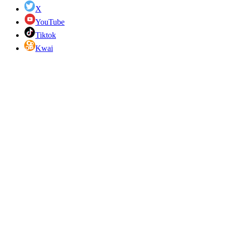
X
YouTube
Tiktok
Kwai