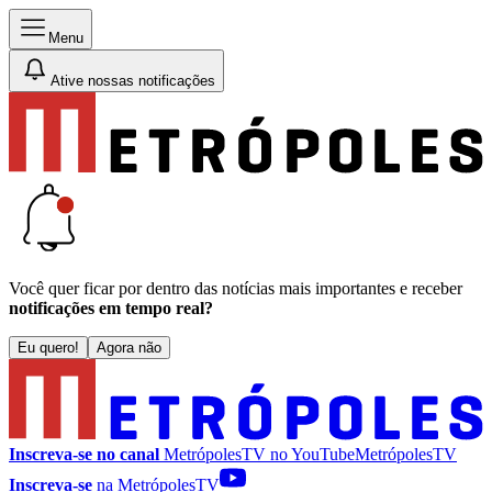
Menu
Ative nossas notificações
Você quer ficar por dentro das notícias mais importantes e receber
notificações em tempo real?
Eu quero!
Agora não
Inscreva-se no canal
MetrópolesTV no
YouTube
MetrópolesTV
Inscreva-se
na MetrópolesTV