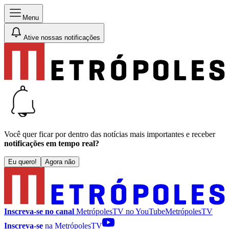
Menu
Ative nossas notificações
Você quer ficar por dentro das notícias mais importantes e receber
notificações em tempo real?
Eu quero!
Agora não
Inscreva-se no canal
MetrópolesTV no
YouTube
MetrópolesTV
Inscreva-se
na MetrópolesTV