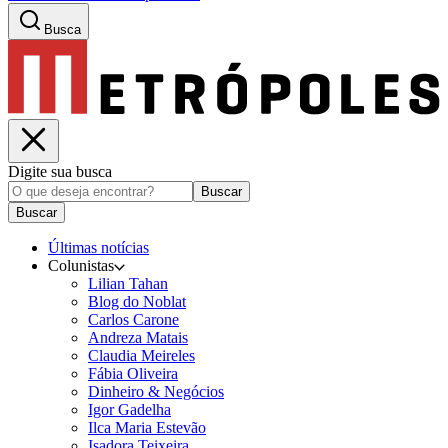
Busca
Digite sua busca
Buscar
Buscar
Últimas notícias
Colunistas
Lilian Tahan
Blog do Noblat
Carlos Carone
Andreza Matais
Claudia Meireles
Fábia Oliveira
Dinheiro & Negócios
Igor Gadelha
Ilca Maria Estevão
Isadora Teixeira