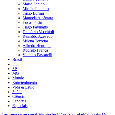
Mario Sabino
Mirelle Pinheiro
Tácio Lorran
Manoela Alcântara
Lucas Pasin
Tiago Pavinatto
Demétrio Vecchioli
Reinaldo Azevedo
Milena Teixeira
Alfredo Henrique
Rodrigo França
Vinícius Passarelli
Brasil
DF
SP
MG
Mundo
Entretenimento
Vida & Estilo
Saúde
Ciência
Esportes
Especiais
Inscreva-se no canal
MetrópolesTV no
YouTube
MetrópolesTV