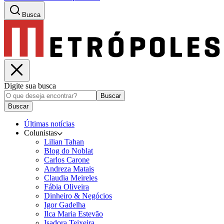
Busca
Digite sua busca
Buscar
Buscar
Últimas notícias
Colunistas
Lilian Tahan
Blog do Noblat
Carlos Carone
Andreza Matais
Claudia Meireles
Fábia Oliveira
Dinheiro & Negócios
Igor Gadelha
Ilca Maria Estevão
Isadora Teixeira