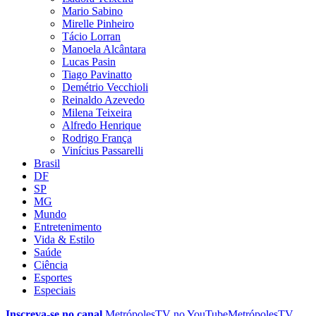
Mario Sabino
Mirelle Pinheiro
Tácio Lorran
Manoela Alcântara
Lucas Pasin
Tiago Pavinatto
Demétrio Vecchioli
Reinaldo Azevedo
Milena Teixeira
Alfredo Henrique
Rodrigo França
Vinícius Passarelli
Brasil
DF
SP
MG
Mundo
Entretenimento
Vida & Estilo
Saúde
Ciência
Esportes
Especiais
Inscreva-se no canal
MetrópolesTV no
YouTube
MetrópolesTV