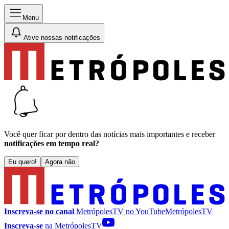
Menu
Ative nossas notificações
Você quer ficar por dentro das notícias mais importantes e receber
notificações em tempo real?
Eu quero!
Agora não
Inscreva-se no canal
MetrópolesTV no
YouTube
MetrópolesTV
Inscreva-se
na MetrópolesTV