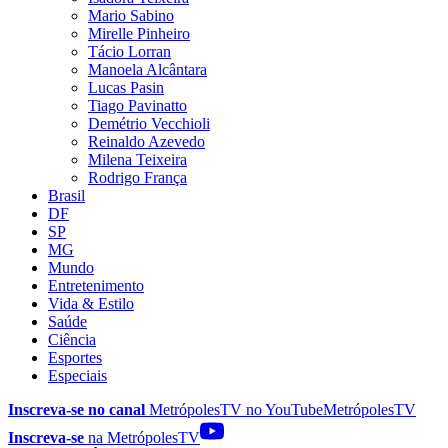
Mario Sabino
Mirelle Pinheiro
Tácio Lorran
Manoela Alcântara
Lucas Pasin
Tiago Pavinatto
Demétrio Vecchioli
Reinaldo Azevedo
Milena Teixeira
Rodrigo França
Brasil
DF
SP
MG
Mundo
Entretenimento
Vida & Estilo
Saúde
Ciência
Esportes
Especiais
Inscreva-se no canal
MetrópolesTV no
YouTube
MetrópolesTV
Inscreva-se
na MetrópolesTV