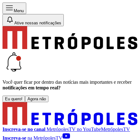
Menu
Ative nossas notificações
Você quer ficar por dentro das notícias mais importantes e receber
notificações em tempo real?
Eu quero!
Agora não
Inscreva-se no canal
MetrópolesTV no
YouTube
MetrópolesTV
Inscreva-se
na MetrópolesTV