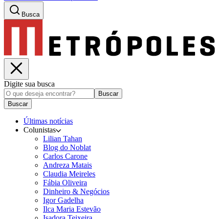
Busca
Digite sua busca
Buscar
Buscar
Últimas notícias
Colunistas
Lilian Tahan
Blog do Noblat
Carlos Carone
Andreza Matais
Claudia Meireles
Fábia Oliveira
Dinheiro & Negócios
Igor Gadelha
Ilca Maria Estevão
Isadora Teixeira