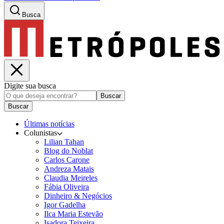
Busca
Digite sua busca
Buscar
Buscar
Últimas notícias
Colunistas
Lilian Tahan
Blog do Noblat
Carlos Carone
Andreza Matais
Claudia Meireles
Fábia Oliveira
Dinheiro & Negócios
Igor Gadelha
Ilca Maria Estevão
Isadora Teixeira