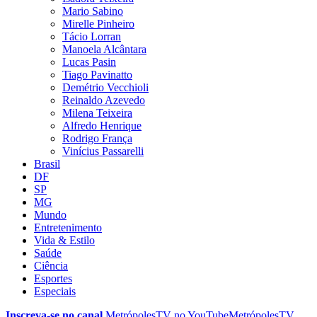
Mario Sabino
Mirelle Pinheiro
Tácio Lorran
Manoela Alcântara
Lucas Pasin
Tiago Pavinatto
Demétrio Vecchioli
Reinaldo Azevedo
Milena Teixeira
Alfredo Henrique
Rodrigo França
Vinícius Passarelli
Brasil
DF
SP
MG
Mundo
Entretenimento
Vida & Estilo
Saúde
Ciência
Esportes
Especiais
Inscreva-se no canal
MetrópolesTV no
YouTube
MetrópolesTV