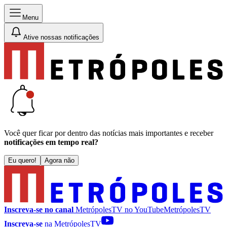
Menu
Ative nossas notificações
Você quer ficar por dentro das notícias mais importantes e receber
notificações em tempo real?
Eu quero!
Agora não
Inscreva-se no canal
MetrópolesTV no
YouTube
MetrópolesTV
Inscreva-se
na MetrópolesTV