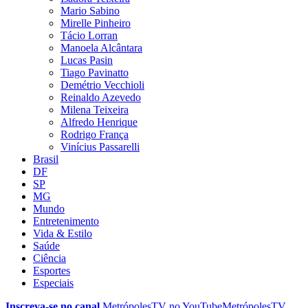
Mario Sabino
Mirelle Pinheiro
Tácio Lorran
Manoela Alcântara
Lucas Pasin
Tiago Pavinatto
Demétrio Vecchioli
Reinaldo Azevedo
Milena Teixeira
Alfredo Henrique
Rodrigo França
Vinícius Passarelli
Brasil
DF
SP
MG
Mundo
Entretenimento
Vida & Estilo
Saúde
Ciência
Esportes
Especiais
Inscreva-se no canal
MetrópolesTV no
YouTube
MetrópolesTV