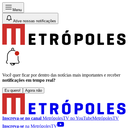
Menu
Ative nossas notificações
Você quer ficar por dentro das notícias mais importantes e receber
notificações em tempo real?
Eu quero!
Agora não
Inscreva-se no canal
MetrópolesTV no
YouTube
MetrópolesTV
Inscreva-se
na MetrópolesTV