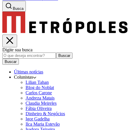
Busca
Digite sua busca
Buscar
Buscar
Últimas notícias
Colunistas
Lilian Tahan
Blog do Noblat
Carlos Carone
Andreza Matais
Claudia Meireles
Fábia Oliveira
Dinheiro & Negócios
Igor Gadelha
Ilca Maria Estevão
Isadora Teixeira