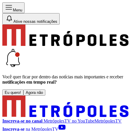
Menu
Ative nossas notificações
Você quer ficar por dentro das notícias mais importantes e receber
notificações em tempo real?
Eu quero!
Agora não
Inscreva-se no canal
MetrópolesTV no
YouTube
MetrópolesTV
Inscreva-se
na MetrópolesTV