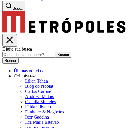
Busca
Digite sua busca
Buscar
Buscar
Últimas notícias
Colunistas
Lilian Tahan
Blog do Noblat
Carlos Carone
Andreza Matais
Claudia Meireles
Fábia Oliveira
Dinheiro & Negócios
Igor Gadelha
Ilca Maria Estevão
Isadora Teixeira