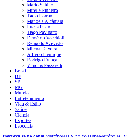
Mario Sabino
Mirelle Pinheiro
Tácio Lorran
Manoela Alcântara
Lucas Pasin
Tiago Pavinatto
Demétrio Vecchioli
Reinaldo Azevedo
Milena Teixeira
Alfredo Henrique
Rodrigo França
Vinícius Passarelli
Brasil
DF
SP
MG
Mundo
Entretenimento
Vida & Estilo
Saúde
Ciência
Esportes
Especiais
Inscreva-se no canal
MetrópolesTV no
YouTube
MetrópolesTV