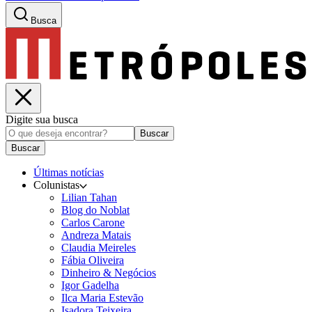
Busca
Digite sua busca
Buscar
Buscar
Últimas notícias
Colunistas
Lilian Tahan
Blog do Noblat
Carlos Carone
Andreza Matais
Claudia Meireles
Fábia Oliveira
Dinheiro & Negócios
Igor Gadelha
Ilca Maria Estevão
Isadora Teixeira