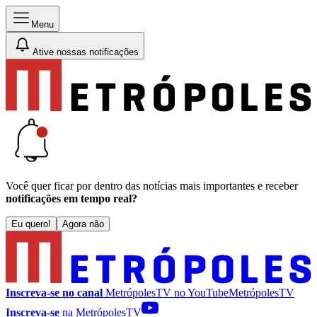
Menu
Ative nossas notificações
Você quer ficar por dentro das notícias mais importantes e receber
notificações em tempo real?
Eu quero!
Agora não
Inscreva-se no canal
MetrópolesTV no
YouTube
MetrópolesTV
Inscreva-se
na MetrópolesTV