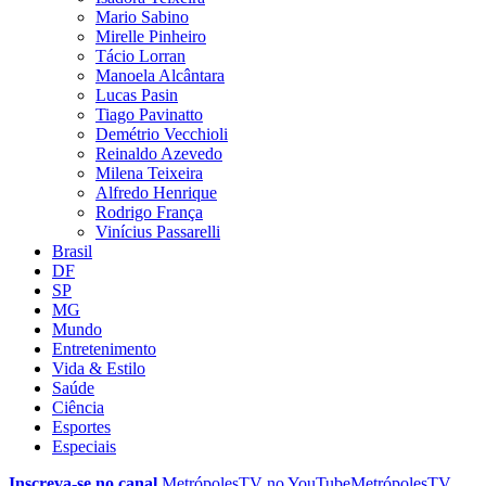
Mario Sabino
Mirelle Pinheiro
Tácio Lorran
Manoela Alcântara
Lucas Pasin
Tiago Pavinatto
Demétrio Vecchioli
Reinaldo Azevedo
Milena Teixeira
Alfredo Henrique
Rodrigo França
Vinícius Passarelli
Brasil
DF
SP
MG
Mundo
Entretenimento
Vida & Estilo
Saúde
Ciência
Esportes
Especiais
Inscreva-se no canal
MetrópolesTV no
YouTube
MetrópolesTV