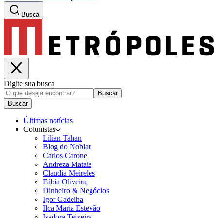
Busca
Digite sua busca
Buscar
Buscar
Últimas notícias
Colunistas
Lilian Tahan
Blog do Noblat
Carlos Carone
Andreza Matais
Claudia Meireles
Fábia Oliveira
Dinheiro & Negócios
Igor Gadelha
Ilca Maria Estevão
Isadora Teixeira