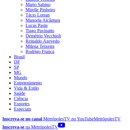
Mario Sabino
Mirelle Pinheiro
Tácio Lorran
Manoela Alcântara
Lucas Pasin
Tiago Pavinatto
Demétrio Vecchioli
Reinaldo Azevedo
Milena Teixeira
Rodrigo França
Brasil
DF
SP
MG
Mundo
Entretenimento
Vida & Estilo
Saúde
Ciência
Esportes
Especiais
Inscreva-se no canal
MetrópolesTV no
YouTube
MetrópolesTV
Inscreva-se
na MetrópolesTV