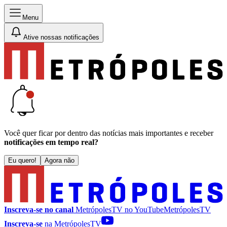
Menu
Ative nossas notificações
Você quer ficar por dentro das notícias mais importantes e receber
notificações em tempo real?
Eu quero!
Agora não
Inscreva-se no canal
MetrópolesTV no
YouTube
MetrópolesTV
Inscreva-se
na MetrópolesTV