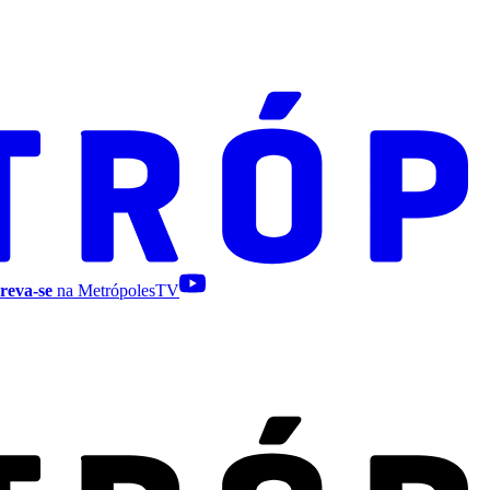
reva-se
na MetrópolesTV