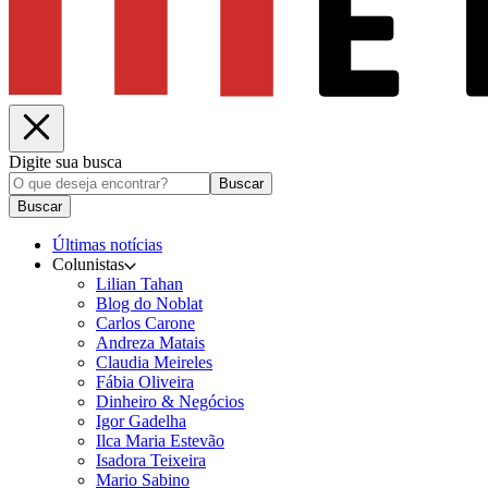
Digite sua busca
Buscar
Buscar
Últimas notícias
Colunistas
Lilian Tahan
Blog do Noblat
Carlos Carone
Andreza Matais
Claudia Meireles
Fábia Oliveira
Dinheiro & Negócios
Igor Gadelha
Ilca Maria Estevão
Isadora Teixeira
Mario Sabino