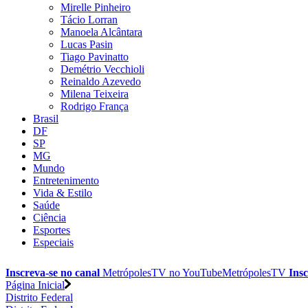
Mirelle Pinheiro
Tácio Lorran
Manoela Alcântara
Lucas Pasin
Tiago Pavinatto
Demétrio Vecchioli
Reinaldo Azevedo
Milena Teixeira
Rodrigo França
Brasil
DF
SP
MG
Mundo
Entretenimento
Vida & Estilo
Saúde
Ciência
Esportes
Especiais
Inscreva-se no canal
MetrópolesTV no
YouTube
MetrópolesTV
Insc
Página Inicial
Distrito Federal