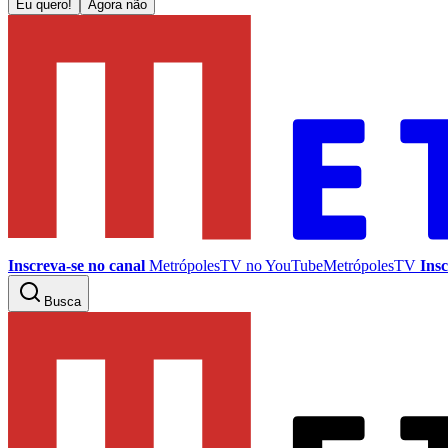
Eu quero!
Agora não
Inscreva-se no canal
MetrópolesTV no
YouTube
MetrópolesTV
Insc
Busca