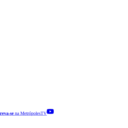
reva-se
na MetrópolesTV