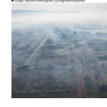
Hugo Barreto/Metrópoles @hugobarretophoto