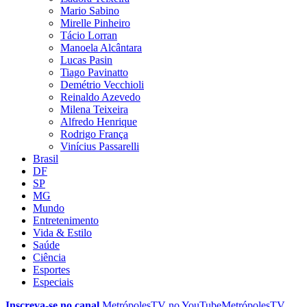
Mario Sabino
Mirelle Pinheiro
Tácio Lorran
Manoela Alcântara
Lucas Pasin
Tiago Pavinatto
Demétrio Vecchioli
Reinaldo Azevedo
Milena Teixeira
Alfredo Henrique
Rodrigo França
Vinícius Passarelli
Brasil
DF
SP
MG
Mundo
Entretenimento
Vida & Estilo
Saúde
Ciência
Esportes
Especiais
Inscreva-se no canal
MetrópolesTV no
YouTube
MetrópolesTV