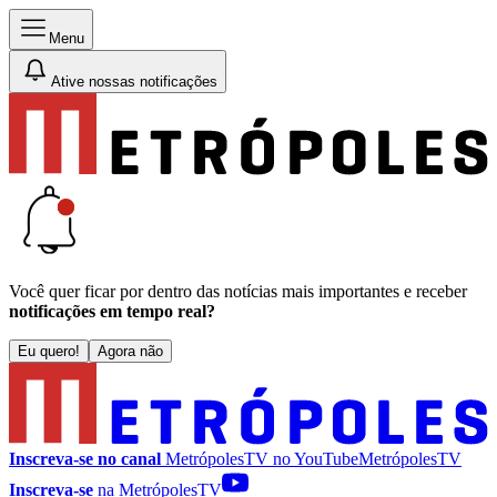
Menu
Ative nossas notificações
Você quer ficar por dentro das notícias mais importantes e receber
notificações em tempo real?
Eu quero!
Agora não
Inscreva-se no canal
MetrópolesTV no
YouTube
MetrópolesTV
Inscreva-se
na MetrópolesTV