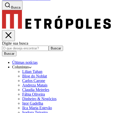
Busca
Digite sua busca
Buscar
Buscar
Últimas notícias
Colunistas
Lilian Tahan
Blog do Noblat
Carlos Carone
Andreza Matais
Claudia Meireles
Fábia Oliveira
Dinheiro & Negócios
Igor Gadelha
Ilca Maria Estevão
Isadora Teixeira