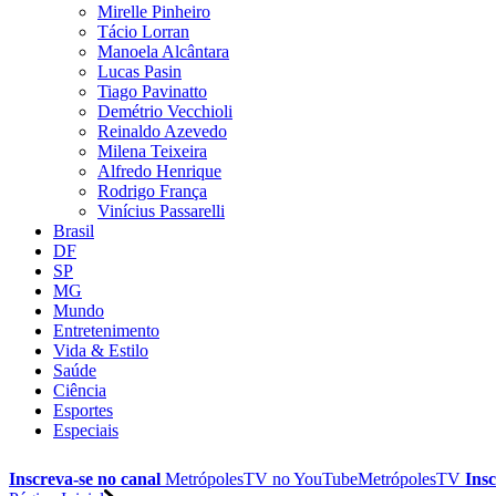
Mirelle Pinheiro
Tácio Lorran
Manoela Alcântara
Lucas Pasin
Tiago Pavinatto
Demétrio Vecchioli
Reinaldo Azevedo
Milena Teixeira
Alfredo Henrique
Rodrigo França
Vinícius Passarelli
Brasil
DF
SP
MG
Mundo
Entretenimento
Vida & Estilo
Saúde
Ciência
Esportes
Especiais
Inscreva-se no canal
MetrópolesTV no
YouTube
MetrópolesTV
Insc