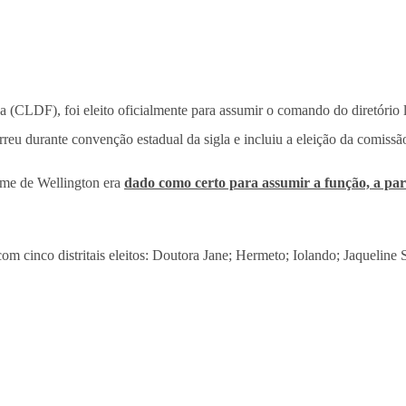
va (CLDF), foi eleito oficialmente para assumir o comando do diretório 
reu durante convenção estadual da sigla e incluiu a eleição da comissã
ome de Wellington era
dado como certo para assumir a função, a part
com cinco distritais eleitos: Doutora Jane; Hermeto; Iolando; Jaqueline 