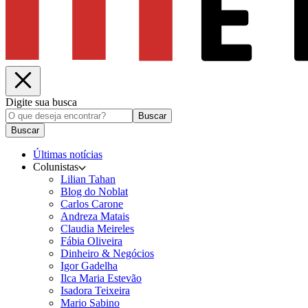
Digite sua busca
Buscar
Buscar
Últimas notícias
Colunistas
Lilian Tahan
Blog do Noblat
Carlos Carone
Andreza Matais
Claudia Meireles
Fábia Oliveira
Dinheiro & Negócios
Igor Gadelha
Ilca Maria Estevão
Isadora Teixeira
Mario Sabino