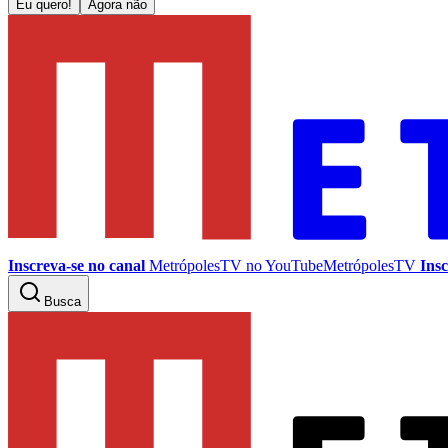
Eu quero!
Agora não
Inscreva-se no canal
MetrópolesTV no
YouTube
MetrópolesTV
Insc
Busca