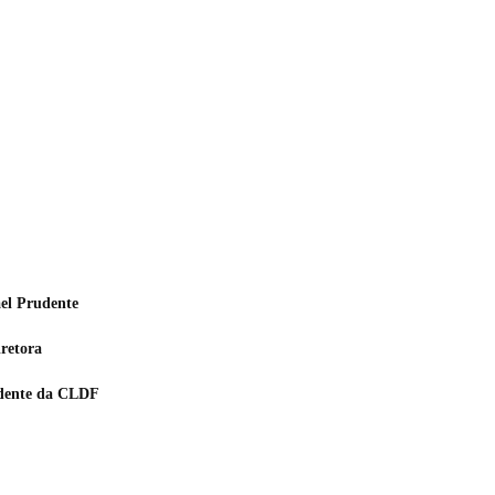
ael Prudente
iretora
sidente da CLDF