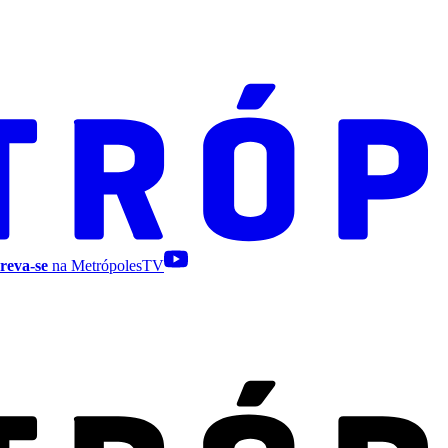
reva-se
na MetrópolesTV