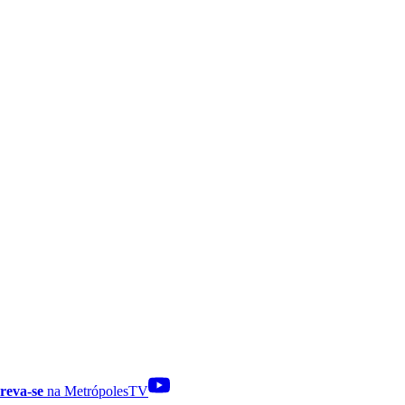
reva-se
na MetrópolesTV