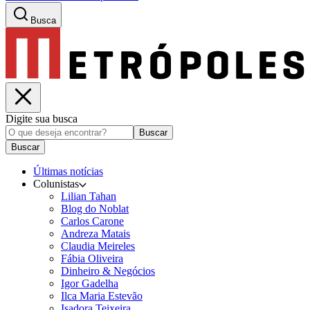
Busca
Digite sua busca
Buscar
Buscar
Últimas notícias
Colunistas
Lilian Tahan
Blog do Noblat
Carlos Carone
Andreza Matais
Claudia Meireles
Fábia Oliveira
Dinheiro & Negócios
Igor Gadelha
Ilca Maria Estevão
Isadora Teixeira