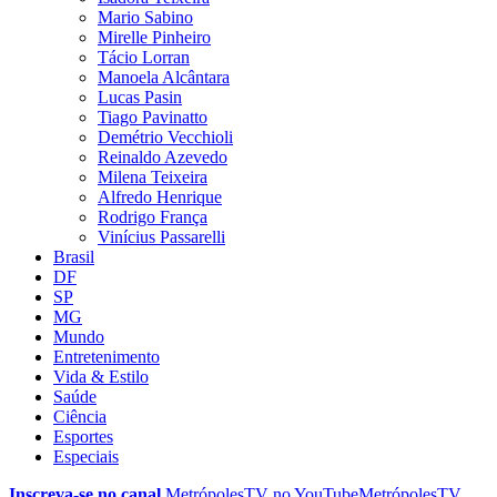
Mario Sabino
Mirelle Pinheiro
Tácio Lorran
Manoela Alcântara
Lucas Pasin
Tiago Pavinatto
Demétrio Vecchioli
Reinaldo Azevedo
Milena Teixeira
Alfredo Henrique
Rodrigo França
Vinícius Passarelli
Brasil
DF
SP
MG
Mundo
Entretenimento
Vida & Estilo
Saúde
Ciência
Esportes
Especiais
Inscreva-se no canal
MetrópolesTV no
YouTube
MetrópolesTV