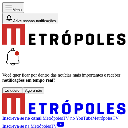
Menu
Ative nossas notificações
Você quer ficar por dentro das notícias mais importantes e receber
notificações em tempo real?
Eu quero!
Agora não
Inscreva-se no canal
MetrópolesTV no
YouTube
MetrópolesTV
Inscreva-se
na MetrópolesTV