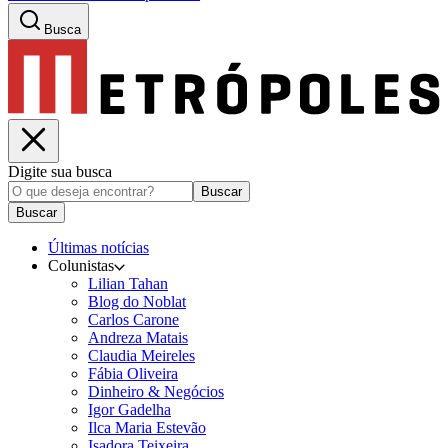
Busca
Digite sua busca
Buscar
Buscar
Últimas notícias
Colunistas
Lilian Tahan
Blog do Noblat
Carlos Carone
Andreza Matais
Claudia Meireles
Fábia Oliveira
Dinheiro & Negócios
Igor Gadelha
Ilca Maria Estevão
Isadora Teixeira