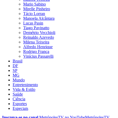
Mario Sabino
Mirelle Pinheiro
Tácio Lorran
Manoela Alcântara
Lucas Pasin
Tiago Pavinatto
Demétrio Vecchioli
Reinaldo Azevedo
Milena Teixeira
Alfredo Henrique
Rodrigo França
Vinícius Passarelli
Brasil
DF
SP
MG
Mundo
Entretenimento
Vida & Estilo
Saúde
Ciência
Esportes
Especiais
Inscreva-se no canal
MetrópolesTV no
YouTube
MetrópolesTV