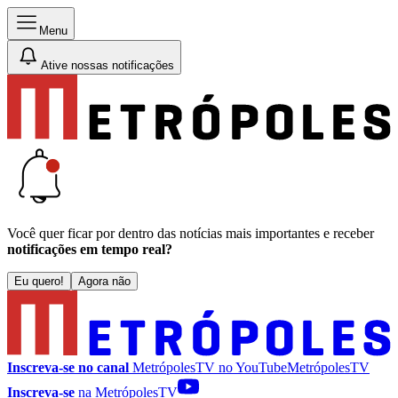
Menu
Ative nossas notificações
Você quer ficar por dentro das notícias mais importantes e receber
notificações em tempo real?
Eu quero!
Agora não
Inscreva-se no canal
MetrópolesTV no
YouTube
MetrópolesTV
Inscreva-se
na MetrópolesTV