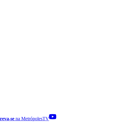
reva-se
na MetrópolesTV