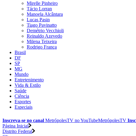
Mirelle Pinheiro
Tácio Lorran
Manoela Alcântara
Lucas Pasin
Tiago Pavinatto
Demétrio Vecchioli
Reinaldo Azevedo
Milena Teixeira
Rodrigo França
Brasil
DF
SP
MG
Mundo
Entretenimento
Vida & Estilo
Saúde
Ciência
Esportes
Especiais
Inscreva-se no canal
MetrópolesTV no
YouTube
MetrópolesTV
Insc
Página Inicial
Distrito Federal