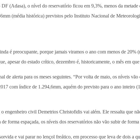
 DF (Adasa), o nível do reservatório ficou em 9,3%, menos da metade d
mm (média histórica) previstos pelo Instituto Nacional de Meteorologia 
inda é preocupante, porque jamais viramos o ano com menos de 20% (no
ue, apesar do estado crítico, dezembro é, historicamente, o mês em que 
l de alerta para os meses seguintes. “Por volta de maio, os níveis vã
 2017 com índice de 1.294,6mm, aquém do previsto para o ano inteiro 
 o engenheiro civil Demetrios Christofidis vai além. Ele ressalta que n
m de forma espaçada, os níveis dos reservatórios não vão subir de forma 
rvida e vai parar no lençol freático, em processo que leva de dois a qu