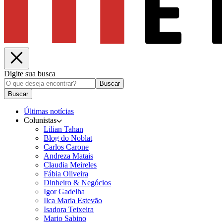
Digite sua busca
Buscar
Buscar
Últimas notícias
Colunistas
Lilian Tahan
Blog do Noblat
Carlos Carone
Andreza Matais
Claudia Meireles
Fábia Oliveira
Dinheiro & Negócios
Igor Gadelha
Ilca Maria Estevão
Isadora Teixeira
Mario Sabino