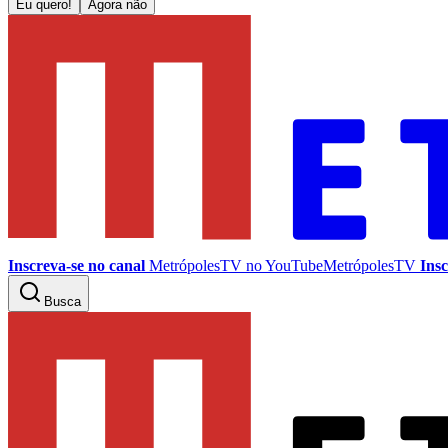
Eu quero!
Agora não
Inscreva-se no canal
MetrópolesTV no
YouTube
MetrópolesTV
Insc
Busca