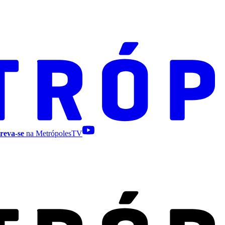
reva-se
na MetrópolesTV