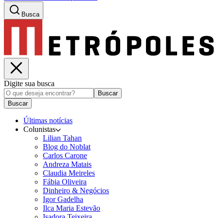
Busca
Digite sua busca
Buscar
Buscar
Últimas notícias
Colunistas
Lilian Tahan
Blog do Noblat
Carlos Carone
Andreza Matais
Claudia Meireles
Fábia Oliveira
Dinheiro & Negócios
Igor Gadelha
Ilca Maria Estevão
Isadora Teixeira