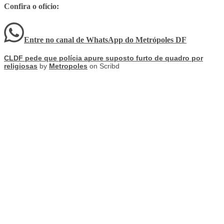
Confira o ofício:
Entre no canal de WhatsApp
do
Metrópoles DF
CLDF pede que polícia apure suposto furto de quadro por
religiosas
by
Metropoles
on Scribd