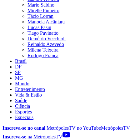
Mario Sabino
Mirelle Pinheiro
Tácio Lorran
Manoela Alcântara
Lucas Pasin
Tiago Pavinatto
Demétrio Vecchioli
Reinaldo Azevedo
Milena Teixeira
Rodrigo França
Brasil
DF
SP
MG
Mundo
Entretenimento
Vida & Estilo
Saúde
Ciência
Esportes
Especiais
Inscreva-se no canal
MetrópolesTV no
YouTube
MetrópolesTV
Inscreva-se
na MetrópolesTV