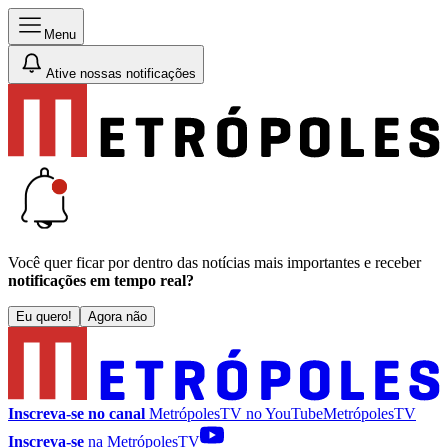
Menu
Ative nossas notificações
Você quer ficar por dentro das notícias mais importantes e receber
notificações em tempo real?
Eu quero!
Agora não
Inscreva-se no canal
MetrópolesTV no
YouTube
MetrópolesTV
Inscreva-se
na MetrópolesTV