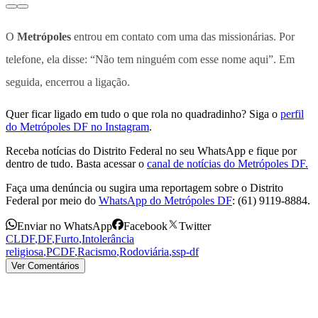
O
Metrópoles
entrou em contato com uma das missionárias. Por
telefone, ela disse: “Não tem ninguém com esse nome aqui”. Em
seguida, encerrou a ligação.
Quer ficar ligado em tudo o que rola no quadradinho? Siga o
perfil
do Metrópoles DF no Instagram
.
Receba notícias do Distrito Federal no seu WhatsApp e fique por
dentro de tudo. Basta acessar o
canal de notícias do Metrópoles DF.
Faça uma denúncia ou sugira uma reportagem sobre o Distrito
Federal por meio do
WhatsApp do Metrópoles DF
: (61) 9119-8884.
Enviar no WhatsApp
Facebook
Twitter
CLDF
,
DF
,
Furto
,
Intolerância
religiosa
,
PCDF
,
Racismo
,
Rodoviária
,
ssp-df
Ver Comentários