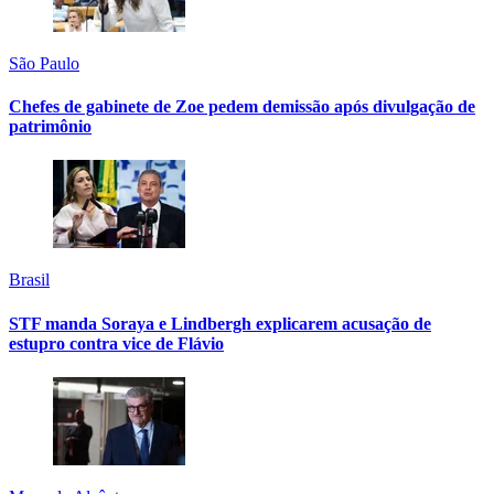
São Paulo
Chefes de gabinete de Zoe pedem demissão após divulgação de
patrimônio
Brasil
STF manda Soraya e Lindbergh explicarem acusação de
estupro contra vice de Flávio