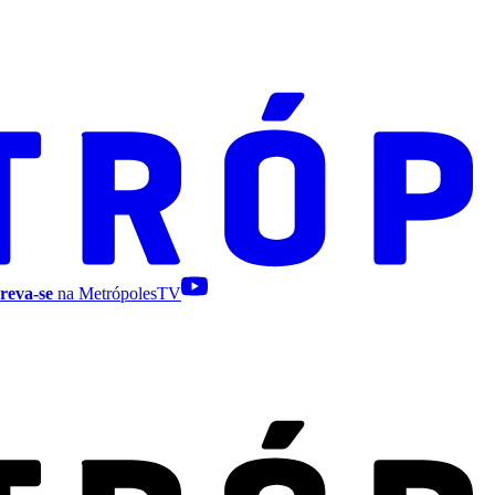
reva-se
na MetrópolesTV