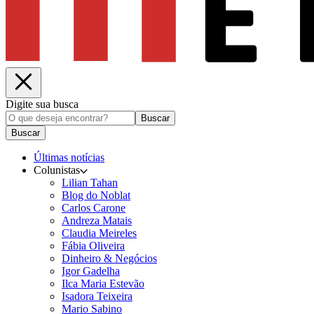
Digite sua busca
Buscar
Buscar
Últimas notícias
Colunistas
Lilian Tahan
Blog do Noblat
Carlos Carone
Andreza Matais
Claudia Meireles
Fábia Oliveira
Dinheiro & Negócios
Igor Gadelha
Ilca Maria Estevão
Isadora Teixeira
Mario Sabino