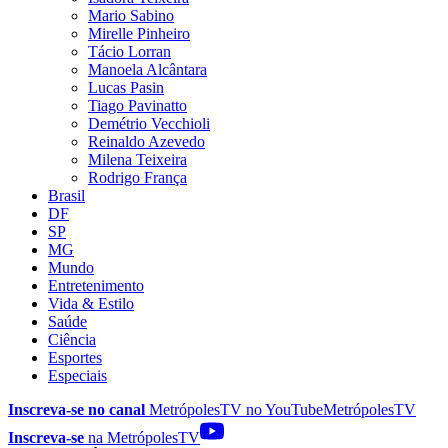
Mario Sabino
Mirelle Pinheiro
Tácio Lorran
Manoela Alcântara
Lucas Pasin
Tiago Pavinatto
Demétrio Vecchioli
Reinaldo Azevedo
Milena Teixeira
Rodrigo França
Brasil
DF
SP
MG
Mundo
Entretenimento
Vida & Estilo
Saúde
Ciência
Esportes
Especiais
Inscreva-se no canal
MetrópolesTV no
YouTube
MetrópolesTV
Inscreva-se
na MetrópolesTV