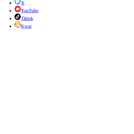
X
YouTube
Tiktok
Kwai