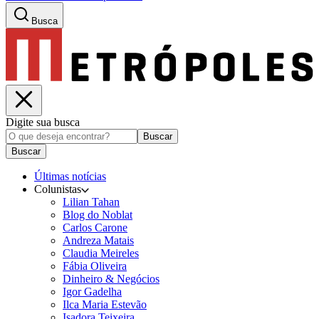
Busca
Digite sua busca
Buscar
Buscar
Últimas notícias
Colunistas
Lilian Tahan
Blog do Noblat
Carlos Carone
Andreza Matais
Claudia Meireles
Fábia Oliveira
Dinheiro & Negócios
Igor Gadelha
Ilca Maria Estevão
Isadora Teixeira