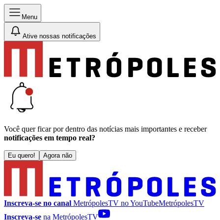
Menu
Ative nossas notificações
Você quer ficar por dentro das notícias mais importantes e receber
notificações em tempo real?
Eu quero!
Agora não
Inscreva-se no canal
MetrópolesTV no
YouTube
MetrópolesTV
Inscreva-se
na MetrópolesTV