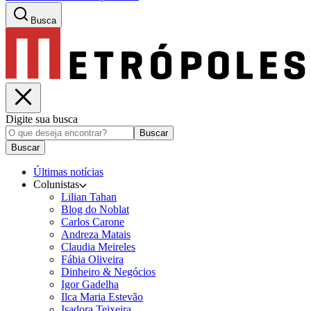
Busca
Digite sua busca
Buscar
Buscar
Últimas notícias
Colunistas
Lilian Tahan
Blog do Noblat
Carlos Carone
Andreza Matais
Claudia Meireles
Fábia Oliveira
Dinheiro & Negócios
Igor Gadelha
Ilca Maria Estevão
Isadora Teixeira