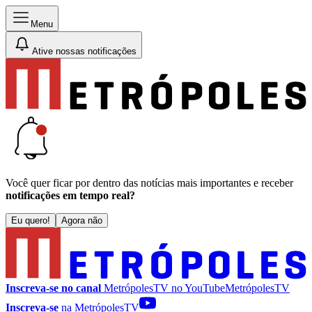
Menu
Ative nossas notificações
Você quer ficar por dentro das notícias mais importantes e receber
notificações em tempo real?
Eu quero!
Agora não
Inscreva-se no canal
MetrópolesTV no
YouTube
MetrópolesTV
Inscreva-se
na MetrópolesTV