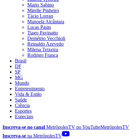
Mario Sabino
Mirelle Pinheiro
Tácio Lorran
Manoela Alcântara
Lucas Pasin
Tiago Pavinatto
Demétrio Vecchioli
Reinaldo Azevedo
Milena Teixeira
Rodrigo França
Brasil
DF
SP
MG
Mundo
Entretenimento
Vida & Estilo
Saúde
Ciência
Esportes
Especiais
Inscreva-se no canal
MetrópolesTV no
YouTube
MetrópolesTV
Inscreva-se
na MetrópolesTV