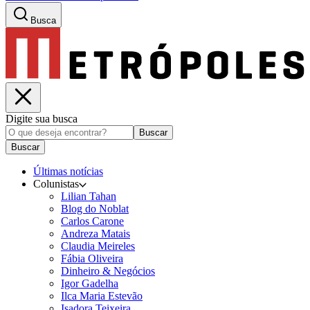
Busca
Digite sua busca
Buscar
Buscar
Últimas notícias
Colunistas
Lilian Tahan
Blog do Noblat
Carlos Carone
Andreza Matais
Claudia Meireles
Fábia Oliveira
Dinheiro & Negócios
Igor Gadelha
Ilca Maria Estevão
Isadora Teixeira