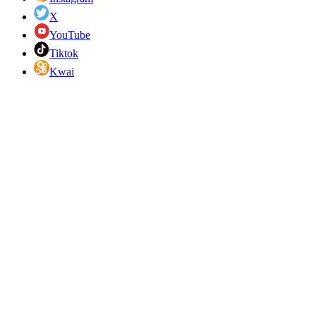
X
YouTube
Tiktok
Kwai