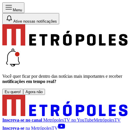
Menu
Ative nossas notificações
Você quer ficar por dentro das notícias mais importantes e receber
notificações em tempo real?
Eu quero!
Agora não
Inscreva-se no canal
MetrópolesTV no
YouTube
MetrópolesTV
Inscreva-se
na MetrópolesTV