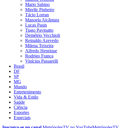
Mario Sabino
Mirelle Pinheiro
Tácio Lorran
Manoela Alcântara
Lucas Pasin
Tiago Pavinatto
Demétrio Vecchioli
Reinaldo Azevedo
Milena Teixeira
Alfredo Henrique
Rodrigo França
Vinícius Passarelli
Brasil
DF
SP
MG
Mundo
Entretenimento
Vida & Estilo
Saúde
Ciência
Esportes
Especiais
Inscreva-se no canal
MetrópolesTV no
YouTube
MetrópolesTV