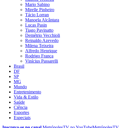
Mario Sabino
Mirelle Pinheiro
Tácio Lorran
Manoela Alcântara
Lucas Pasin
Tiago Pavinatto
Demétrio Vecchioli
Reinaldo Azevedo
Milena Teixeira
Alfredo Henrique
Rodrigo França
Vinícius Passarelli
Brasil
DF
SP
MG
Mundo
Entretenimento
Vida & Estilo
Saúde
Ciência
Esportes
Especiais
Inscreva-se no canal
MetrópolesTV no
YouTube
MetrópolesTV