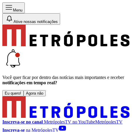
Menu
Ative nossas notificações
Você quer ficar por dentro das notícias mais importantes e receber
notificações em tempo real?
Eu quero!
Agora não
Inscreva-se no canal
MetrópolesTV no
YouTube
MetrópolesTV
Inscreva-se
na MetrópolesTV