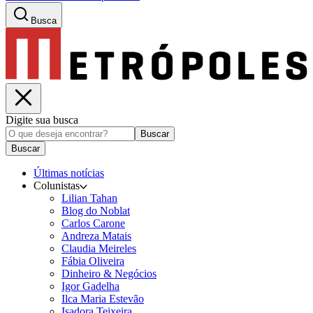
Busca
Digite sua busca
Buscar
Buscar
Últimas notícias
Colunistas
Lilian Tahan
Blog do Noblat
Carlos Carone
Andreza Matais
Claudia Meireles
Fábia Oliveira
Dinheiro & Negócios
Igor Gadelha
Ilca Maria Estevão
Isadora Teixeira