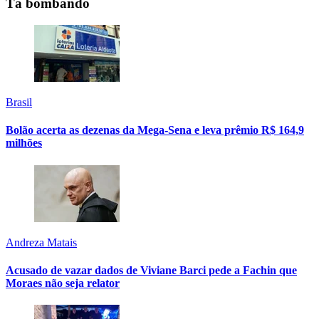
Tá bombando
Brasil
Bolão acerta as dezenas da Mega-Sena e leva prêmio R$ 164,9
milhões
Andreza Matais
Acusado de vazar dados de Viviane Barci pede a Fachin que
Moraes não seja relator