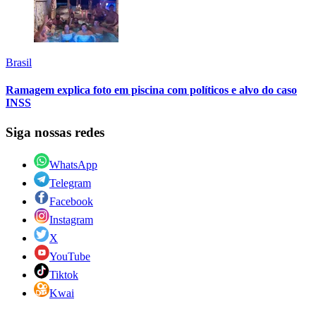
Brasil
Ramagem explica foto em piscina com políticos e alvo do caso
INSS
Siga nossas redes
WhatsApp
Telegram
Facebook
Instagram
X
YouTube
Tiktok
Kwai