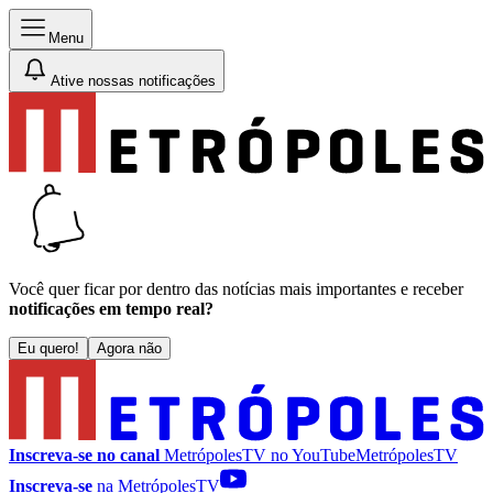
Menu
Ative nossas notificações
Você quer ficar por dentro das notícias mais importantes e receber
notificações em tempo real?
Eu quero!
Agora não
Inscreva-se no canal
MetrópolesTV no
YouTube
MetrópolesTV
Inscreva-se
na MetrópolesTV