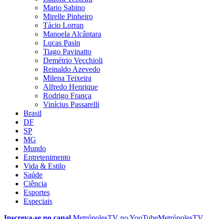
Mario Sabino
Mirelle Pinheiro
Tácio Lorran
Manoela Alcântara
Lucas Pasin
Tiago Pavinatto
Demétrio Vecchioli
Reinaldo Azevedo
Milena Teixeira
Alfredo Henrique
Rodrigo França
Vinícius Passarelli
Brasil
DF
SP
MG
Mundo
Entretenimento
Vida & Estilo
Saúde
Ciência
Esportes
Especiais
Inscreva-se no canal
MetrópolesTV no
YouTube
MetrópolesTV