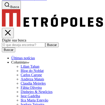
Busca
Digite sua busca
Buscar
Buscar
Últimas notícias
Colunistas
Lilian Tahan
Blog do Noblat
Carlos Carone
Andreza Matais
Claudia Meireles
Fábia Oliveira
Dinheiro & Negócios
Igor Gadelha
Ilca Maria Estevão
Isadora Teixeira