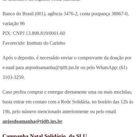
Banco do Brasil (001), agência 3476-2, conta poupança 38867-0,
variação 96
PIX: CNPJ 13.898.819/0001-60
Favorecido: Instituto do Carinho
Após o deposito, é necessário enviar o comprovante da doação por
e-mail para anjosdoamanha@tjdft.jus.br ou pelo WhatsApp: (61)
3103-3259.
Caso prefira comprar e entregar diretamente uma ou mais mochilas,
basta entrar em contato com a Rede Solidária, no horário das 12h às
19h, pelo número mencionado anteriormente ou pelo email
anjosdoamanha@tjdft.jus.br
Campanha Natal Solidário, da SLU