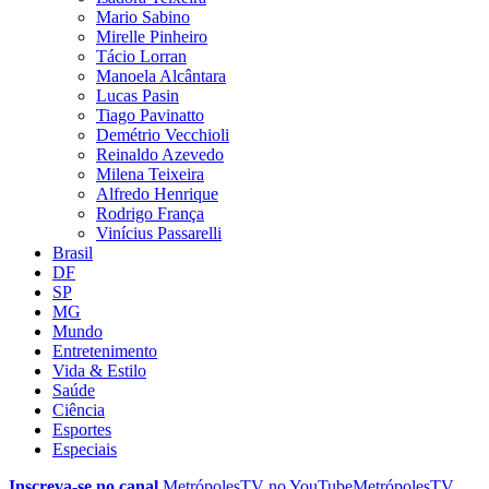
Mario Sabino
Mirelle Pinheiro
Tácio Lorran
Manoela Alcântara
Lucas Pasin
Tiago Pavinatto
Demétrio Vecchioli
Reinaldo Azevedo
Milena Teixeira
Alfredo Henrique
Rodrigo França
Vinícius Passarelli
Brasil
DF
SP
MG
Mundo
Entretenimento
Vida & Estilo
Saúde
Ciência
Esportes
Especiais
Inscreva-se no canal
MetrópolesTV no
YouTube
MetrópolesTV