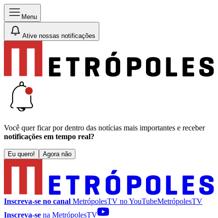
Menu
Ative nossas notificações
Você quer ficar por dentro das notícias mais importantes e receber
notificações em tempo real?
Eu quero!
Agora não
Inscreva-se no canal
MetrópolesTV no
YouTube
MetrópolesTV
Inscreva-se
na MetrópolesTV