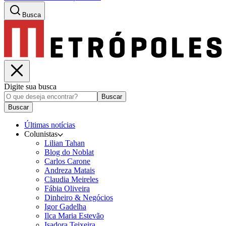
Busca
Digite sua busca
Buscar
Buscar
Últimas notícias
Colunistas
Lilian Tahan
Blog do Noblat
Carlos Carone
Andreza Matais
Claudia Meireles
Fábia Oliveira
Dinheiro & Negócios
Igor Gadelha
Ilca Maria Estevão
Isadora Teixeira