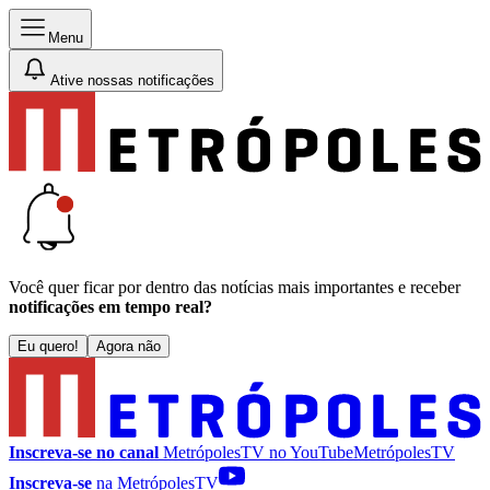
Menu
Ative nossas notificações
Você quer ficar por dentro das notícias mais importantes e receber
notificações em tempo real?
Eu quero!
Agora não
Inscreva-se no canal
MetrópolesTV no
YouTube
MetrópolesTV
Inscreva-se
na MetrópolesTV