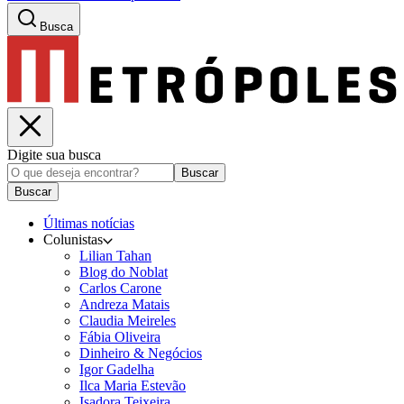
Busca
Digite sua busca
Buscar
Buscar
Últimas notícias
Colunistas
Lilian Tahan
Blog do Noblat
Carlos Carone
Andreza Matais
Claudia Meireles
Fábia Oliveira
Dinheiro & Negócios
Igor Gadelha
Ilca Maria Estevão
Isadora Teixeira