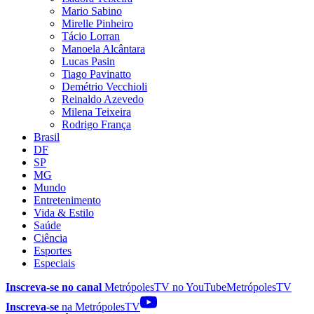
Mario Sabino
Mirelle Pinheiro
Tácio Lorran
Manoela Alcântara
Lucas Pasin
Tiago Pavinatto
Demétrio Vecchioli
Reinaldo Azevedo
Milena Teixeira
Rodrigo França
Brasil
DF
SP
MG
Mundo
Entretenimento
Vida & Estilo
Saúde
Ciência
Esportes
Especiais
Inscreva-se no canal
MetrópolesTV no
YouTube
MetrópolesTV
Inscreva-se
na MetrópolesTV