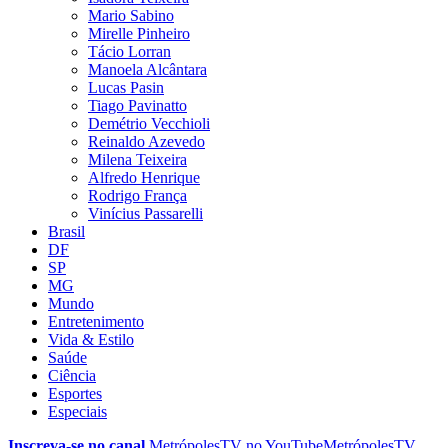
Mario Sabino
Mirelle Pinheiro
Tácio Lorran
Manoela Alcântara
Lucas Pasin
Tiago Pavinatto
Demétrio Vecchioli
Reinaldo Azevedo
Milena Teixeira
Alfredo Henrique
Rodrigo França
Vinícius Passarelli
Brasil
DF
SP
MG
Mundo
Entretenimento
Vida & Estilo
Saúde
Ciência
Esportes
Especiais
Inscreva-se no canal
MetrópolesTV no
YouTube
MetrópolesTV