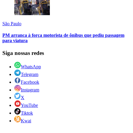
São Paulo
PM arranca à força motorista de ônibus que pediu passagem
para viatura
Siga nossas redes
WhatsApp
Telegram
Facebook
Instagram
X
YouTube
Tiktok
Kwai