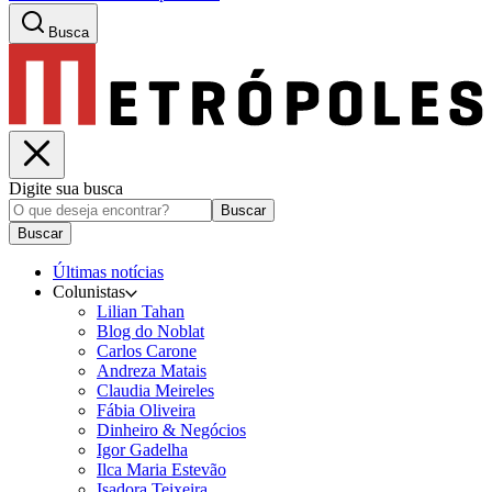
Busca
Digite sua busca
Buscar
Buscar
Últimas notícias
Colunistas
Lilian Tahan
Blog do Noblat
Carlos Carone
Andreza Matais
Claudia Meireles
Fábia Oliveira
Dinheiro & Negócios
Igor Gadelha
Ilca Maria Estevão
Isadora Teixeira