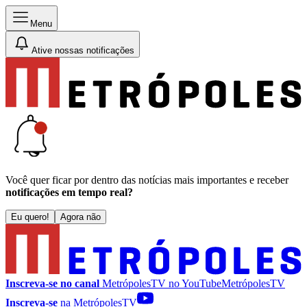
Menu
Ative nossas notificações
Você quer ficar por dentro das notícias mais importantes e receber
notificações em tempo real?
Eu quero!
Agora não
Inscreva-se no canal
MetrópolesTV no
YouTube
MetrópolesTV
Inscreva-se
na MetrópolesTV