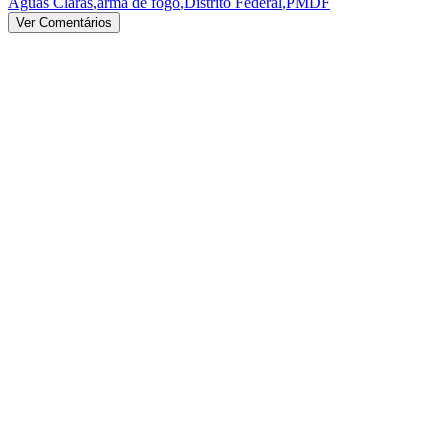
Águas Claras
,
arma de fogo
,
Distrito Federal
,
PMDF
Ver Comentários