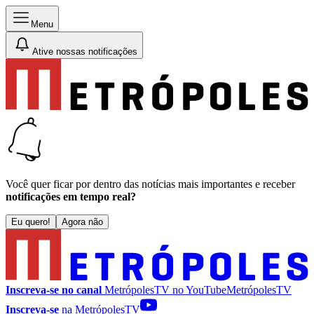
Menu
Ative nossas notificações
Você quer ficar por dentro das notícias mais importantes e receber
notificações em tempo real?
Eu quero!
Agora não
Inscreva-se no canal
MetrópolesTV no
YouTube
MetrópolesTV
Inscreva-se
na MetrópolesTV