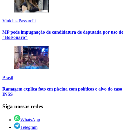
Vinicius Passarelli
MP pede impugnação de candidatura de deputada por uso de
"Bolsonaro"
Brasil
Ramagem explica foto em piscina com políticos e alvo do caso
INSS
Siga nossas redes
WhatsApp
Telegram