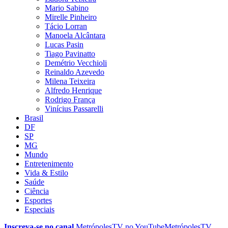
Mario Sabino
Mirelle Pinheiro
Tácio Lorran
Manoela Alcântara
Lucas Pasin
Tiago Pavinatto
Demétrio Vecchioli
Reinaldo Azevedo
Milena Teixeira
Alfredo Henrique
Rodrigo França
Vinícius Passarelli
Brasil
DF
SP
MG
Mundo
Entretenimento
Vida & Estilo
Saúde
Ciência
Esportes
Especiais
Inscreva-se no canal
MetrópolesTV no
YouTube
MetrópolesTV