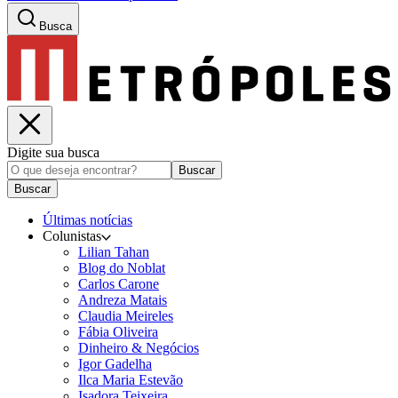
Busca
Digite sua busca
Buscar
Buscar
Últimas notícias
Colunistas
Lilian Tahan
Blog do Noblat
Carlos Carone
Andreza Matais
Claudia Meireles
Fábia Oliveira
Dinheiro & Negócios
Igor Gadelha
Ilca Maria Estevão
Isadora Teixeira