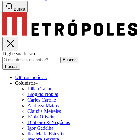
Busca
Digite sua busca
Buscar
Buscar
Últimas notícias
Colunistas
Lilian Tahan
Blog do Noblat
Carlos Carone
Andreza Matais
Claudia Meireles
Fábia Oliveira
Dinheiro & Negócios
Igor Gadelha
Ilca Maria Estevão
Isadora Teixeira