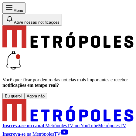
Menu
Ative nossas notificações
Você quer ficar por dentro das notícias mais importantes e receber
notificações em tempo real?
Eu quero!
Agora não
Inscreva-se no canal
MetrópolesTV no
YouTube
MetrópolesTV
Inscreva-se
na MetrópolesTV