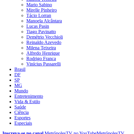
Mario Sabino
Mirelle Pinheiro
Tácio Lorran
Manoela Alcântara
Lucas Pasin
Tiago Pavinatto
Demétrio Vecchioli
Reinaldo Azevedo
Milena Teixeira
Alfredo Henrique
Rodrigo França
Vinícius Passarelli
Brasil
DF
SP
MG
Mundo
Entretenimento
Vida & Estilo
Saúde
Ciência
Esportes
Especiais
Inscreva-se no canal
MetrópolesTV no
YouTube
MetrópolesTV