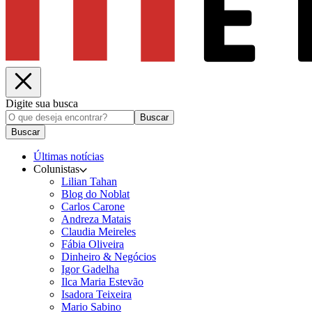
Digite sua busca
Buscar
Buscar
Últimas notícias
Colunistas
Lilian Tahan
Blog do Noblat
Carlos Carone
Andreza Matais
Claudia Meireles
Fábia Oliveira
Dinheiro & Negócios
Igor Gadelha
Ilca Maria Estevão
Isadora Teixeira
Mario Sabino