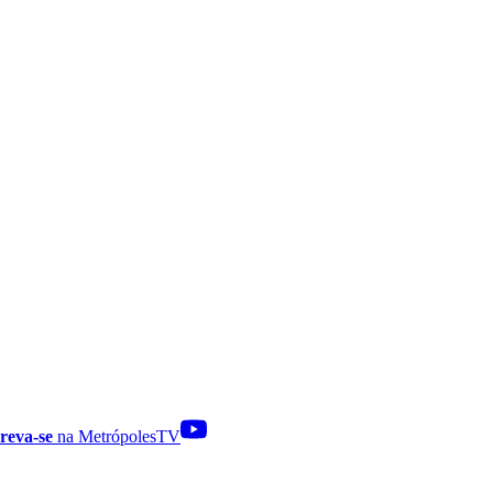
reva-se
na MetrópolesTV