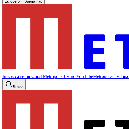
Eu quero!
Agora não
Inscreva-se no canal
MetrópolesTV no
YouTube
MetrópolesTV
Insc
Busca