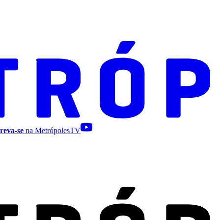
reva-se
na MetrópolesTV