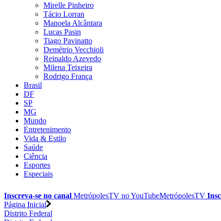
Mirelle Pinheiro
Tácio Lorran
Manoela Alcântara
Lucas Pasin
Tiago Pavinatto
Demétrio Vecchioli
Reinaldo Azevedo
Milena Teixeira
Rodrigo França
Brasil
DF
SP
MG
Mundo
Entretenimento
Vida & Estilo
Saúde
Ciência
Esportes
Especiais
Inscreva-se no canal
MetrópolesTV no
YouTube
MetrópolesTV
Insc
Página Inicial
Distrito Federal