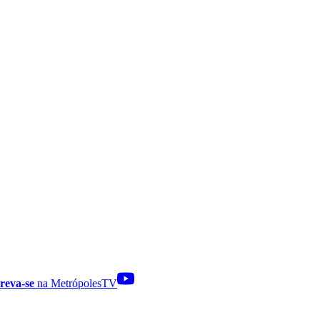
reva-se
na MetrópolesTV