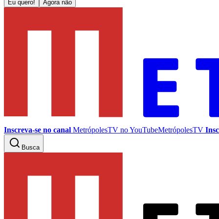
Eu quero!
Agora não
Inscreva-se no canal
MetrópolesTV no
YouTube
MetrópolesTV
Insc
Busca