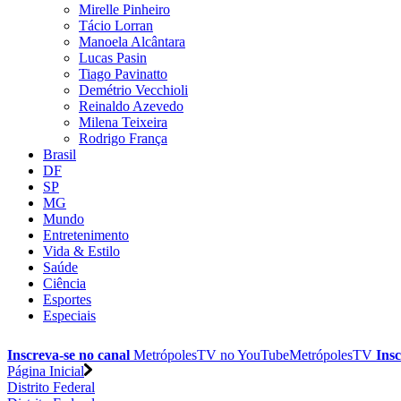
Mirelle Pinheiro
Tácio Lorran
Manoela Alcântara
Lucas Pasin
Tiago Pavinatto
Demétrio Vecchioli
Reinaldo Azevedo
Milena Teixeira
Rodrigo França
Brasil
DF
SP
MG
Mundo
Entretenimento
Vida & Estilo
Saúde
Ciência
Esportes
Especiais
Inscreva-se no canal
MetrópolesTV no
YouTube
MetrópolesTV
Insc
Página Inicial
Distrito Federal