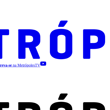
reva-se
na MetrópolesTV