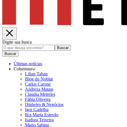
Digite sua busca
Buscar
Buscar
Últimas notícias
Colunistas
Lilian Tahan
Blog do Noblat
Carlos Carone
Andreza Matais
Claudia Meireles
Fábia Oliveira
Dinheiro & Negócios
Igor Gadelha
Ilca Maria Estevão
Isadora Teixeira
Mario Sabino