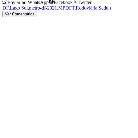
Enviar no WhatsApp
Facebook
Twitter
DF
,
Lago Sul
,
metro-df-2021
,
MPDFT
,
Rodoviária
,
Seduh
Ver Comentários