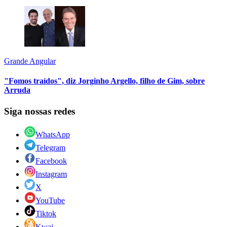
Grande Angular
"Fomos traídos", diz Jorginho Argello, filho de Gim, sobre
Arruda
Siga nossas redes
WhatsApp
Telegram
Facebook
Instagram
X
YouTube
Tiktok
Kwai