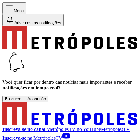
Menu
Ative nossas notificações
Você quer ficar por dentro das notícias mais importantes e receber
notificações em tempo real?
Eu quero!
Agora não
Inscreva-se no canal
MetrópolesTV no
YouTube
MetrópolesTV
Inscreva-se
na MetrópolesTV