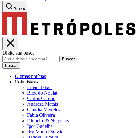
Busca
Digite sua busca
Buscar
Buscar
Últimas notícias
Colunistas
Lilian Tahan
Blog do Noblat
Carlos Carone
Andreza Matais
Claudia Meireles
Fábia Oliveira
Dinheiro & Negócios
Igor Gadelha
Ilca Maria Estevão
Isadora Teixeira