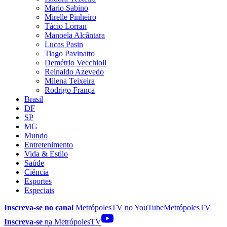
Mario Sabino
Mirelle Pinheiro
Tácio Lorran
Manoela Alcântara
Lucas Pasin
Tiago Pavinatto
Demétrio Vecchioli
Reinaldo Azevedo
Milena Teixeira
Rodrigo França
Brasil
DF
SP
MG
Mundo
Entretenimento
Vida & Estilo
Saúde
Ciência
Esportes
Especiais
Inscreva-se no canal
MetrópolesTV no
YouTube
MetrópolesTV
Inscreva-se
na MetrópolesTV