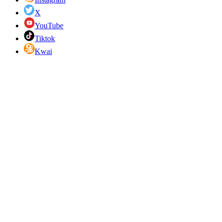
X
YouTube
Tiktok
Kwai