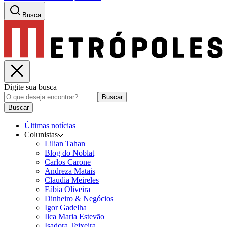
Busca
Digite sua busca
Buscar
Buscar
Últimas notícias
Colunistas
Lilian Tahan
Blog do Noblat
Carlos Carone
Andreza Matais
Claudia Meireles
Fábia Oliveira
Dinheiro & Negócios
Igor Gadelha
Ilca Maria Estevão
Isadora Teixeira