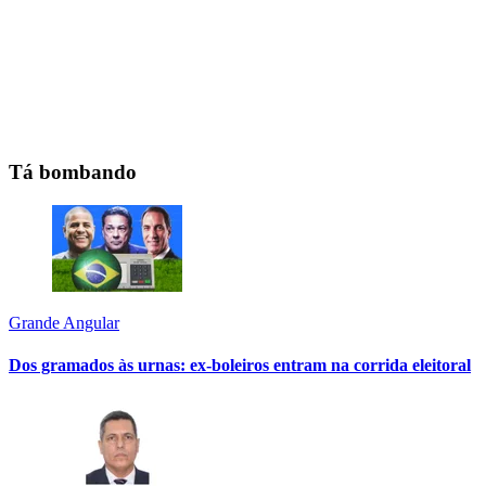
Tá bombando
Grande Angular
Dos gramados às urnas: ex-boleiros entram na corrida eleitoral