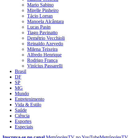
Mario Sabino
Mirelle Pinheiro
Tácio Lorran
Manoela Alcântara
Lucas Pasin
Tiago Pavinatto
Demétrio Vecchioli
Reinaldo Azevedo
Milena Teixeira
Alfredo Henrique
Rodrigo França
Vinícius Passarelli
Brasil
DF
SP
MG
Mundo
Entretenimento
Vida & Estilo
Saúde
Ciência
Esportes
Especiais
Inscreva-se no canal
MetrópolesTV no
YouTube
MetrópolesTV