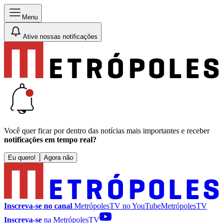
Menu
Ative nossas notificações
Você quer ficar por dentro das notícias mais importantes e receber
notificações em tempo real?
Eu quero!
Agora não
Inscreva-se no canal
MetrópolesTV no
YouTube
MetrópolesTV
Inscreva-se
na MetrópolesTV