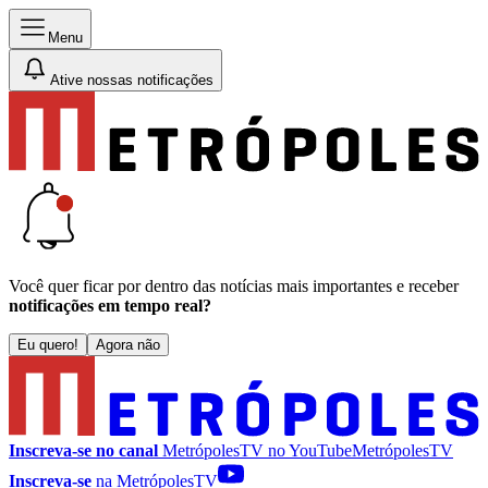
Menu
Ative nossas notificações
Você quer ficar por dentro das notícias mais importantes e receber
notificações em tempo real?
Eu quero!
Agora não
Inscreva-se no canal
MetrópolesTV no
YouTube
MetrópolesTV
Inscreva-se
na MetrópolesTV