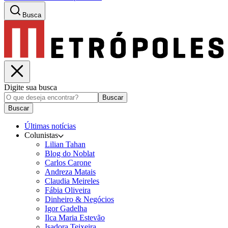
Busca
Digite sua busca
Buscar
Buscar
Últimas notícias
Colunistas
Lilian Tahan
Blog do Noblat
Carlos Carone
Andreza Matais
Claudia Meireles
Fábia Oliveira
Dinheiro & Negócios
Igor Gadelha
Ilca Maria Estevão
Isadora Teixeira