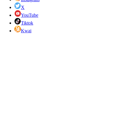
X
YouTube
Tiktok
Kwai