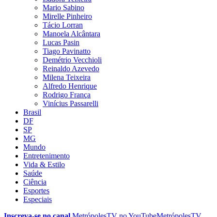
Mario Sabino
Mirelle Pinheiro
Tácio Lorran
Manoela Alcântara
Lucas Pasin
Tiago Pavinatto
Demétrio Vecchioli
Reinaldo Azevedo
Milena Teixeira
Alfredo Henrique
Rodrigo França
Vinícius Passarelli
Brasil
DF
SP
MG
Mundo
Entretenimento
Vida & Estilo
Saúde
Ciência
Esportes
Especiais
Inscreva-se no canal
MetrópolesTV no
YouTube
MetrópolesTV