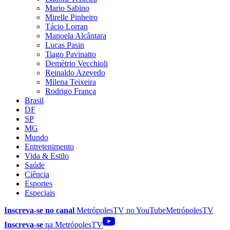
Mario Sabino
Mirelle Pinheiro
Tácio Lorran
Manoela Alcântara
Lucas Pasin
Tiago Pavinatto
Demétrio Vecchioli
Reinaldo Azevedo
Milena Teixeira
Rodrigo França
Brasil
DF
SP
MG
Mundo
Entretenimento
Vida & Estilo
Saúde
Ciência
Esportes
Especiais
Inscreva-se no canal
MetrópolesTV no
YouTube
MetrópolesTV
Inscreva-se
na MetrópolesTV