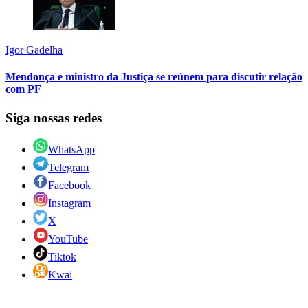
Igor Gadelha
Mendonça e ministro da Justiça se reúnem para discutir relação
com PF
Siga nossas redes
WhatsApp
Telegram
Facebook
Instagram
X
YouTube
Tiktok
Kwai