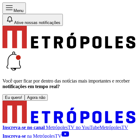
Menu
Ative nossas notificações
Você quer ficar por dentro das notícias mais importantes e receber
notificações em tempo real?
Eu quero!
Agora não
Inscreva-se no canal
MetrópolesTV no
YouTube
MetrópolesTV
Inscreva-se
na MetrópolesTV