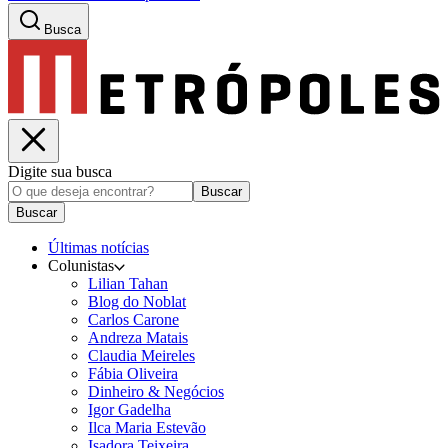
Busca
Digite sua busca
Buscar
Buscar
Últimas notícias
Colunistas
Lilian Tahan
Blog do Noblat
Carlos Carone
Andreza Matais
Claudia Meireles
Fábia Oliveira
Dinheiro & Negócios
Igor Gadelha
Ilca Maria Estevão
Isadora Teixeira