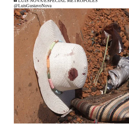
LUIS NOVA/ESPECIAL METRÓPOLES
@LuisGustavoNova