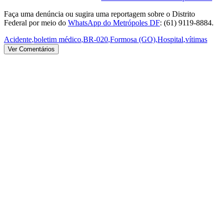
Faça uma denúncia ou sugira uma reportagem sobre o Distrito
Federal por meio do
WhatsApp do Metrópoles DF
: (61) 9119-8884.
Acidente
,
boletim médico
,
BR-020
,
Formosa (GO)
,
Hospital
,
vítimas
Ver Comentários