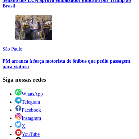
Senado dos EUA aprova embaixador indicado por Trump ao
Brasil
São Paulo
PM arranca à força motorista de ônibus que pediu passagem
para viatura
Siga nossas redes
WhatsApp
Telegram
Facebook
Instagram
X
YouTube