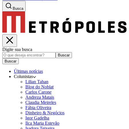
Busca
Digite sua busca
Buscar
Buscar
Últimas notícias
Colunistas
Lilian Tahan
Blog do Noblat
Carlos Carone
Andreza Matais
Claudia Meireles
Fábia Oliveira
Dinheiro & Negócios
Igor Gadelha
Ilca Maria Estevão
Isadora Teixeira