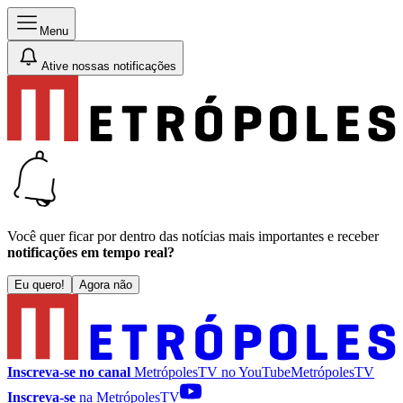
Menu
Ative nossas notificações
Você quer ficar por dentro das notícias mais importantes e receber
notificações em tempo real?
Eu quero!
Agora não
Inscreva-se no canal
MetrópolesTV no
YouTube
MetrópolesTV
Inscreva-se
na MetrópolesTV