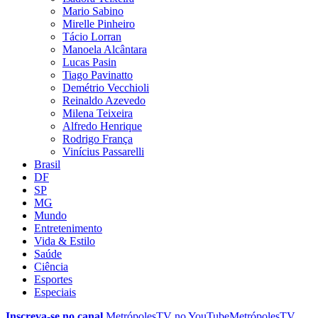
Mario Sabino
Mirelle Pinheiro
Tácio Lorran
Manoela Alcântara
Lucas Pasin
Tiago Pavinatto
Demétrio Vecchioli
Reinaldo Azevedo
Milena Teixeira
Alfredo Henrique
Rodrigo França
Vinícius Passarelli
Brasil
DF
SP
MG
Mundo
Entretenimento
Vida & Estilo
Saúde
Ciência
Esportes
Especiais
Inscreva-se no canal
MetrópolesTV no
YouTube
MetrópolesTV