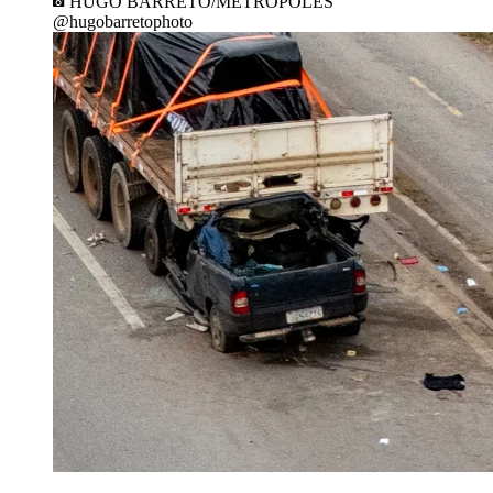
HUGO BARRETO/METRÓPOLES
@hugobarretophoto