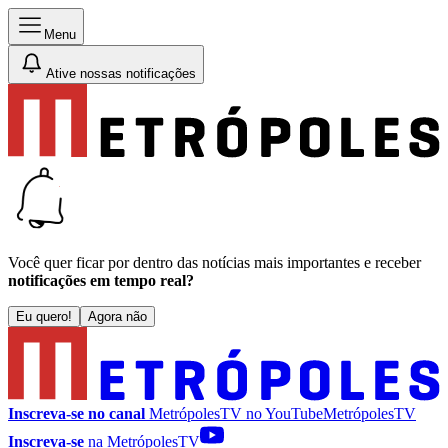
Menu
Ative nossas notificações
Você quer ficar por dentro das notícias mais importantes e receber
notificações em tempo real?
Eu quero!
Agora não
Inscreva-se no canal
MetrópolesTV no
YouTube
MetrópolesTV
Inscreva-se
na MetrópolesTV