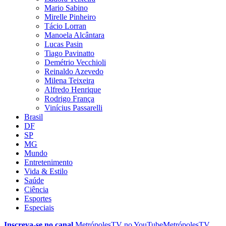
Mario Sabino
Mirelle Pinheiro
Tácio Lorran
Manoela Alcântara
Lucas Pasin
Tiago Pavinatto
Demétrio Vecchioli
Reinaldo Azevedo
Milena Teixeira
Alfredo Henrique
Rodrigo França
Vinícius Passarelli
Brasil
DF
SP
MG
Mundo
Entretenimento
Vida & Estilo
Saúde
Ciência
Esportes
Especiais
Inscreva-se no canal
MetrópolesTV no
YouTube
MetrópolesTV