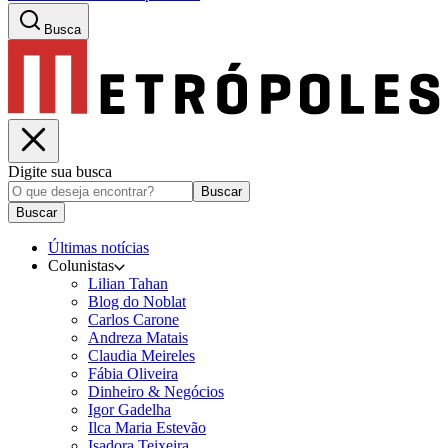
Busca
Digite sua busca
Buscar
Buscar
Últimas notícias
Colunistas
Lilian Tahan
Blog do Noblat
Carlos Carone
Andreza Matais
Claudia Meireles
Fábia Oliveira
Dinheiro & Negócios
Igor Gadelha
Ilca Maria Estevão
Isadora Teixeira