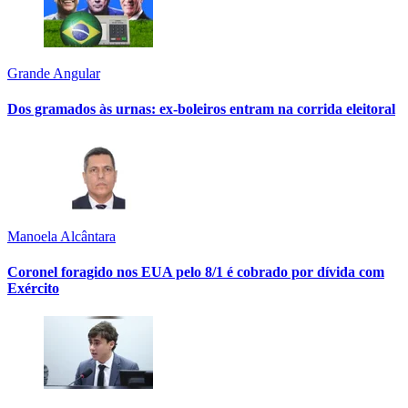
Grande Angular
Dos gramados às urnas: ex-boleiros entram na corrida eleitoral
Manoela Alcântara
Coronel foragido nos EUA pelo 8/1 é cobrado por dívida com
Exército