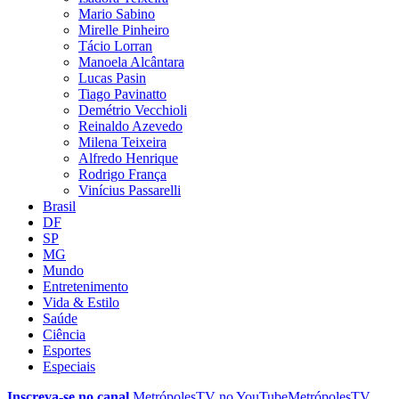
Mario Sabino
Mirelle Pinheiro
Tácio Lorran
Manoela Alcântara
Lucas Pasin
Tiago Pavinatto
Demétrio Vecchioli
Reinaldo Azevedo
Milena Teixeira
Alfredo Henrique
Rodrigo França
Vinícius Passarelli
Brasil
DF
SP
MG
Mundo
Entretenimento
Vida & Estilo
Saúde
Ciência
Esportes
Especiais
Inscreva-se no canal
MetrópolesTV no
YouTube
MetrópolesTV