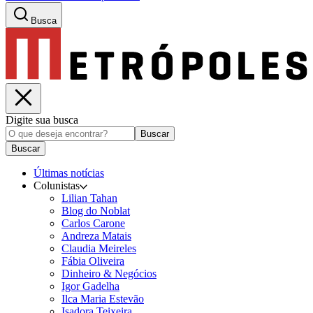
Busca
Digite sua busca
Buscar
Buscar
Últimas notícias
Colunistas
Lilian Tahan
Blog do Noblat
Carlos Carone
Andreza Matais
Claudia Meireles
Fábia Oliveira
Dinheiro & Negócios
Igor Gadelha
Ilca Maria Estevão
Isadora Teixeira