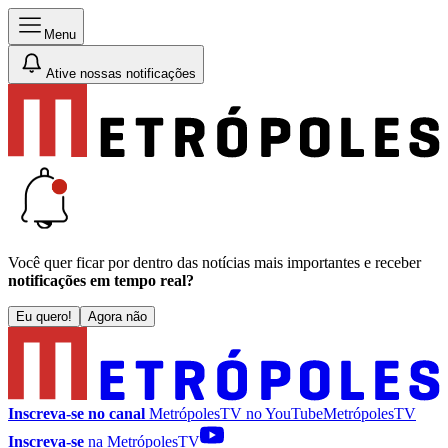
Menu
Ative nossas notificações
Você quer ficar por dentro das notícias mais importantes e receber
notificações em tempo real?
Eu quero!
Agora não
Inscreva-se no canal
MetrópolesTV no
YouTube
MetrópolesTV
Inscreva-se
na MetrópolesTV