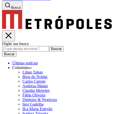
Busca
Digite sua busca
Buscar
Buscar
Últimas notícias
Colunistas
Lilian Tahan
Blog do Noblat
Carlos Carone
Andreza Matais
Claudia Meireles
Fábia Oliveira
Dinheiro & Negócios
Igor Gadelha
Ilca Maria Estevão
Isadora Teixeira