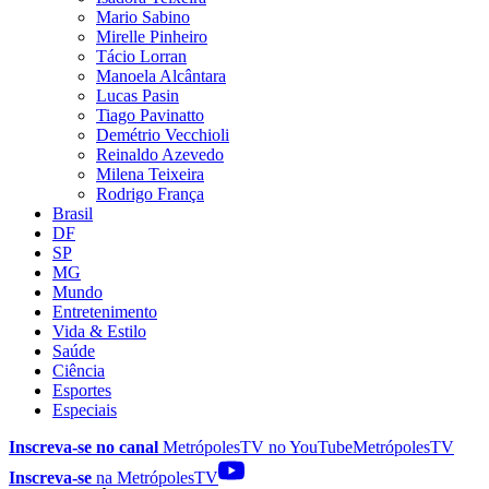
Mario Sabino
Mirelle Pinheiro
Tácio Lorran
Manoela Alcântara
Lucas Pasin
Tiago Pavinatto
Demétrio Vecchioli
Reinaldo Azevedo
Milena Teixeira
Rodrigo França
Brasil
DF
SP
MG
Mundo
Entretenimento
Vida & Estilo
Saúde
Ciência
Esportes
Especiais
Inscreva-se no canal
MetrópolesTV no
YouTube
MetrópolesTV
Inscreva-se
na MetrópolesTV