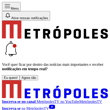
Menu
Ative nossas notificações
Você quer ficar por dentro das notícias mais importantes e receber
notificações em tempo real?
Eu quero!
Agora não
Inscreva-se no canal
MetrópolesTV no
YouTube
MetrópolesTV
Inscreva-se
na MetrópolesTV