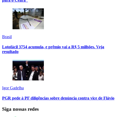
para o Ceará"
Brasil
Lotofácil 3754 acumula, e prêmio vai a R$ 5 milhões. Veja
resultado
Igor Gadelha
PGR pede à PF diligências sobre denúncia contra vice de Flávio
Siga nossas redes