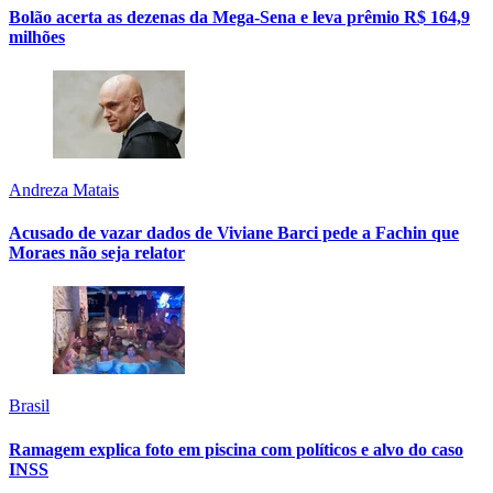
Bolão acerta as dezenas da Mega-Sena e leva prêmio R$ 164,9
milhões
Andreza Matais
Acusado de vazar dados de Viviane Barci pede a Fachin que
Moraes não seja relator
Brasil
Ramagem explica foto em piscina com políticos e alvo do caso
INSS