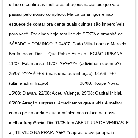
o lado e confira as melhores atrações nacionais que vão
passar pelo nosso complexo. Marca os amigos e não
esquece de contar pra gente quais quintas são imperdíveis
para você. Ps: ainda hoje tem line de SEXTA e amanhã de
SÁBADO e DOMINGO. ? 04/07: Dado Villa-Lobos e Marcelo
Bonfá tocam Dois + Que País é Este do LEGIÃO URBANA.
11/07: Falamansa. 18/07: ?+?+??‍♂️ (adivinhem quem é?).
25/07: ??‍?+✌?+☀️ (mais uma adivinhação). 01/08: ?+?
(última adivinhação). ⠀⠀⠀⠀⠀⠀⠀⠀⠀ 08/08: Roupa Nova.
15/08: Djavan. 22/08: Alceu Valença. 29/08: Capital Inicial.
05/09: Atração surpresa. Acreditamos que a vida é melhor
com o pé na areia e que a música nos coloca na nossa
melhor frequência. Dia 01/05 tem ABERTURA DE VENDAS! E
aí, TE VEJO NA PRAIA. ?❤️? #napraia #tevejonapraia