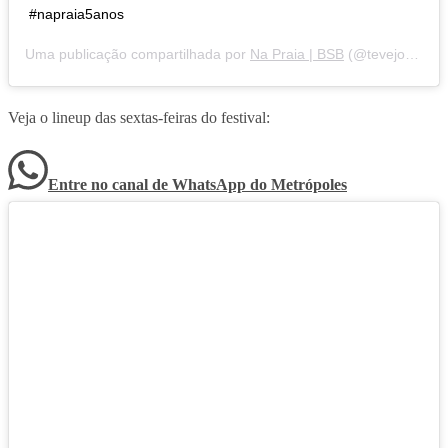
#napraia5anos
Uma publicação compartilhada por
Na Praia | BSB
(@tevejonapraia) em
Veja o lineup das sextas-feiras do festival:
Entre no canal de WhatsApp
do
Metrópoles