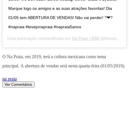
Marque logo os amigos e as suas atrações favoritas! Dia
01/05 tem ABERTURA DE VENDAS! Não vai perder! ?❤?
#napraia #tevejonapraia #napraia5anos
Uma publicação compartilhada por
Na Praia | BSB
(@tevejonapraia) em
O Na Praia, em 2019, terá a cultura mexicana como tema
principal. A abertura de vendas será nesta quarta-feira (01/05/2019).
na praia
Ver Comentários