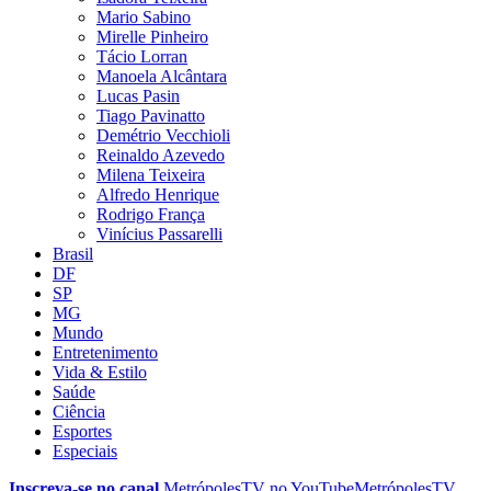
Mario Sabino
Mirelle Pinheiro
Tácio Lorran
Manoela Alcântara
Lucas Pasin
Tiago Pavinatto
Demétrio Vecchioli
Reinaldo Azevedo
Milena Teixeira
Alfredo Henrique
Rodrigo França
Vinícius Passarelli
Brasil
DF
SP
MG
Mundo
Entretenimento
Vida & Estilo
Saúde
Ciência
Esportes
Especiais
Inscreva-se no canal
MetrópolesTV no
YouTube
MetrópolesTV