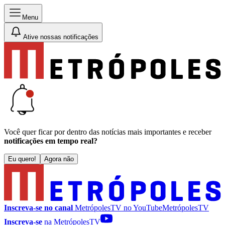
Menu
Ative nossas notificações
Você quer ficar por dentro das notícias mais importantes e receber
notificações em tempo real?
Eu quero!
Agora não
Inscreva-se no canal
MetrópolesTV no
YouTube
MetrópolesTV
Inscreva-se
na MetrópolesTV