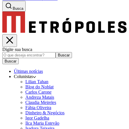
Busca
Digite sua busca
Buscar
Buscar
Últimas notícias
Colunistas
Lilian Tahan
Blog do Noblat
Carlos Carone
Andreza Matais
Claudia Meireles
Fábia Oliveira
Dinheiro & Negócios
Igor Gadelha
Ilca Maria Estevão
Isadora Teixeira