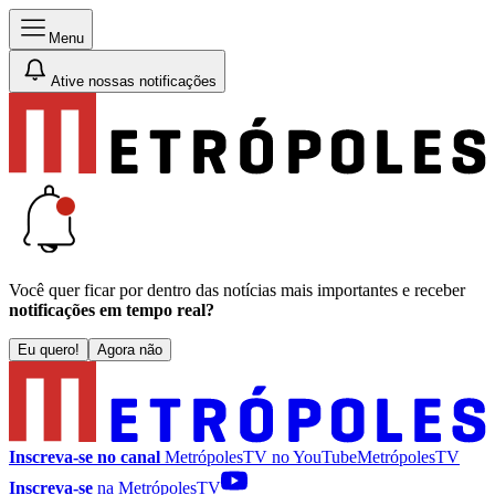
Menu
Ative nossas notificações
Você quer ficar por dentro das notícias mais importantes e receber
notificações em tempo real?
Eu quero!
Agora não
Inscreva-se no canal
MetrópolesTV no
YouTube
MetrópolesTV
Inscreva-se
na MetrópolesTV