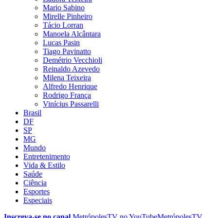
Mario Sabino
Mirelle Pinheiro
Tácio Lorran
Manoela Alcântara
Lucas Pasin
Tiago Pavinatto
Demétrio Vecchioli
Reinaldo Azevedo
Milena Teixeira
Alfredo Henrique
Rodrigo França
Vinícius Passarelli
Brasil
DF
SP
MG
Mundo
Entretenimento
Vida & Estilo
Saúde
Ciência
Esportes
Especiais
Inscreva-se no canal
MetrópolesTV no
YouTube
MetrópolesTV