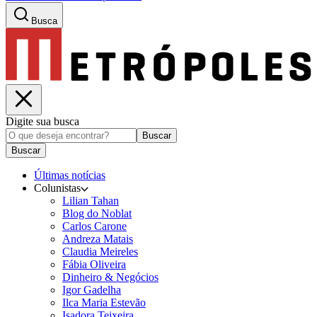
Busca
Digite sua busca
Buscar
Buscar
Últimas notícias
Colunistas
Lilian Tahan
Blog do Noblat
Carlos Carone
Andreza Matais
Claudia Meireles
Fábia Oliveira
Dinheiro & Negócios
Igor Gadelha
Ilca Maria Estevão
Isadora Teixeira