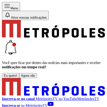
Menu
Ative nossas notificações
Você quer ficar por dentro das notícias mais importantes e receber
notificações em tempo real?
Eu quero!
Agora não
Inscreva-se no canal
MetrópolesTV no
YouTube
MetrópolesTV
Inscreva-se
na MetrópolesTV