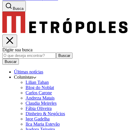
Busca
Digite sua busca
Buscar
Buscar
Últimas notícias
Colunistas
Lilian Tahan
Blog do Noblat
Carlos Carone
Andreza Matais
Claudia Meireles
Fábia Oliveira
Dinheiro & Negócios
Igor Gadelha
Ilca Maria Estevão
Isadora Teixeira