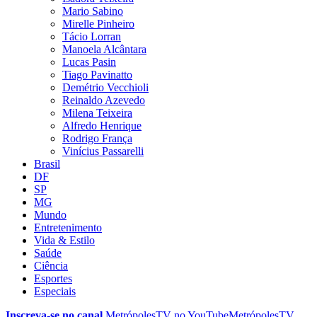
Mario Sabino
Mirelle Pinheiro
Tácio Lorran
Manoela Alcântara
Lucas Pasin
Tiago Pavinatto
Demétrio Vecchioli
Reinaldo Azevedo
Milena Teixeira
Alfredo Henrique
Rodrigo França
Vinícius Passarelli
Brasil
DF
SP
MG
Mundo
Entretenimento
Vida & Estilo
Saúde
Ciência
Esportes
Especiais
Inscreva-se no canal
MetrópolesTV no
YouTube
MetrópolesTV