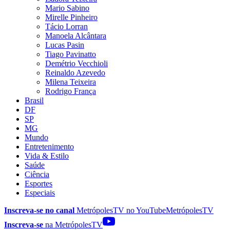
Mario Sabino
Mirelle Pinheiro
Tácio Lorran
Manoela Alcântara
Lucas Pasin
Tiago Pavinatto
Demétrio Vecchioli
Reinaldo Azevedo
Milena Teixeira
Rodrigo França
Brasil
DF
SP
MG
Mundo
Entretenimento
Vida & Estilo
Saúde
Ciência
Esportes
Especiais
Inscreva-se no canal
MetrópolesTV no
YouTube
MetrópolesTV
Inscreva-se
na MetrópolesTV