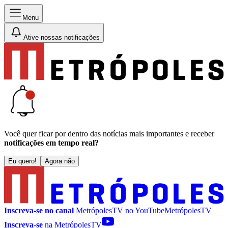
Menu
Ative nossas notificações
Você quer ficar por dentro das notícias mais importantes e receber
notificações em tempo real?
Eu quero!
Agora não
Inscreva-se no canal
MetrópolesTV no
YouTube
MetrópolesTV
Inscreva-se
na MetrópolesTV