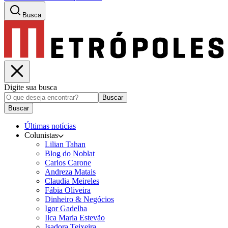
Busca
Digite sua busca
Buscar
Buscar
Últimas notícias
Colunistas
Lilian Tahan
Blog do Noblat
Carlos Carone
Andreza Matais
Claudia Meireles
Fábia Oliveira
Dinheiro & Negócios
Igor Gadelha
Ilca Maria Estevão
Isadora Teixeira