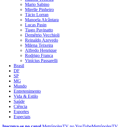
Mario Sabino
Mirelle Pinheiro
Tácio Lorran
Manoela Alcântara
Lucas Pasin
Tiago Pavinatto
Demétrio Vecchioli
Reinaldo Azevedo
Milena Teixeira
Alfredo Henrique
Rodrigo França
Vinícius Passarelli
Brasil
DF
SP
MG
Mundo
Entretenimento
Vida & Estilo
Saúde
Ciência
Esportes
Especiais
Inscreva-se no canal
MetrópolesTV no
YouTube
MetrópolesTV