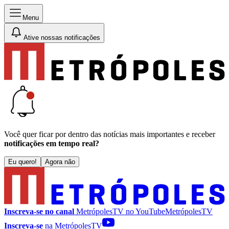
Menu
Ative nossas notificações
Você quer ficar por dentro das notícias mais importantes e receber
notificações em tempo real?
Eu quero!
Agora não
Inscreva-se no canal
MetrópolesTV no
YouTube
MetrópolesTV
Inscreva-se
na MetrópolesTV