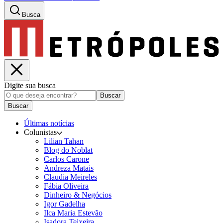
Busca
Digite sua busca
Buscar
Buscar
Últimas notícias
Colunistas
Lilian Tahan
Blog do Noblat
Carlos Carone
Andreza Matais
Claudia Meireles
Fábia Oliveira
Dinheiro & Negócios
Igor Gadelha
Ilca Maria Estevão
Isadora Teixeira